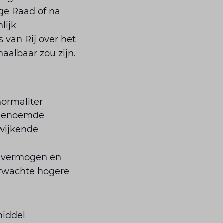
ge Raad of na
lijk
 van Rij over het
haalbaar zou zijn.
normaliter
ngenoemde
wijkende
3-vermogen en
erwachte hogere
middel