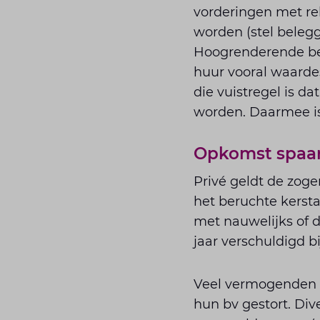
vorderingen met re
worden (stel beleg
Hoogrenderende bel
huur vooral waardes
die vuistregel is da
worden. Daarmee is
Opkomst spaar
Privé geldt de zog
het beruchte kerst
met nauwelijks of d
jaar verschuldigd 
Veel vermogenden d
hun bv gestort. Di