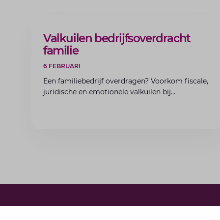
ARTIKEL
Valkuilen bedrijfsoverdracht
familie
6 FEBRUARI
Een familiebedrijf overdragen? Voorkom fiscale,
juridische en emotionele valkuilen bij
bedrijfsoverdracht binnen de familie met de
experts van Lansigt.