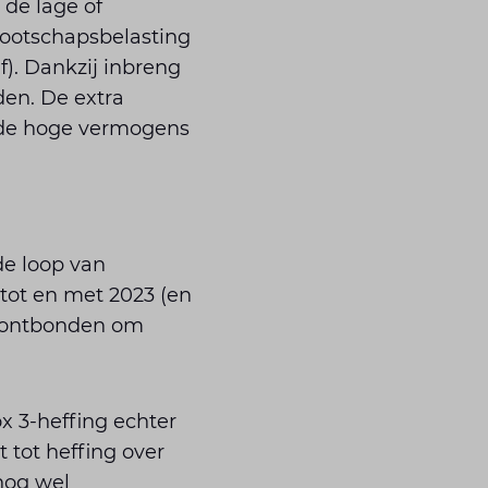
 de lage of
ootschapsbelasting
f). Dankzij inbreng
den. De extra
nde hoge vermogens
de loop van
 tot en met 2023 (en
22 ontbonden om
x 3-heffing echter
 tot heffing over
nog wel