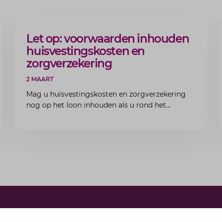
ARTIKEL
Let op: voorwaarden inhouden
huisvestingskosten en
zorgverzekering
2 MAART
Mag u huisvestingskosten en zorgverzekering
nog op het loon inhouden als u rond het
minimumloon zit? Lees de voorwaarden en
aandachtspunten voor werkgevers.