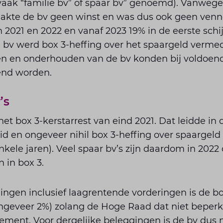
vaak “familie bv” of spaar bv” genoemd). Vanwege
akte de bv geen winst en was dus ook geen venn
n 2021 en 2022 en vanaf 2023 19% in de eerste schij
e bv werd box 3-heffing over het spaargeld verme
ten en onderhouden van de bv konden bij voldoe
iend worden.
’s
t box 3-kerstarrest van eind 2021. Dat leidde in 
id en ongeveer nihil box 3-heffing over spaargeld
nkele jaren). Veel spaar bv’s zijn daardom in 20
n in box 3.
ngen inclusief laagrentende vorderingen is de bo
ngeveer 2%) zolang de Hoge Raad dat niet beperkt
ement. Voor dergelijke beleggingen is de bv dus 