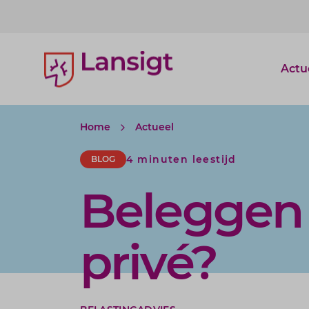
Lansigt Accountants logo
Actu
Home
Actueel
4 minuten leestijd
BLOG
Beleggen 
privé?