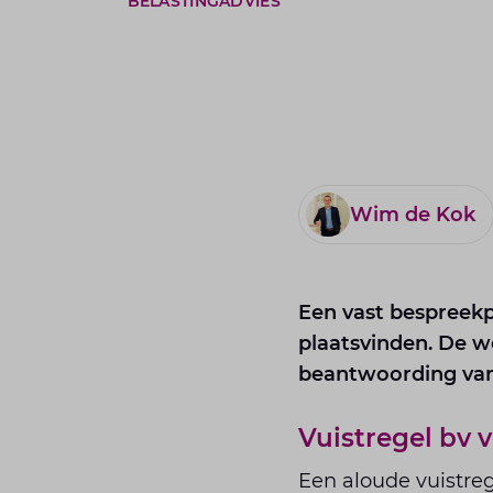
BELASTINGADVIES
Wim de Kok
Een vast bespreekpu
plaatsvinden. De w
beantwoording van 
Vuistregel bv 
Een aloude vuistreg