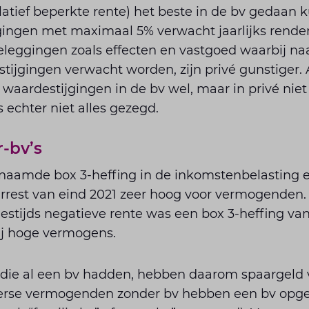
latief beperkte rente) het beste in de bv gedaan
gingen met maximaal 5% verwacht jaarlijks rende
eggingen zoals effecten en vastgoed waarbij naa
tijgingen verwacht worden, zijn privé gunstiger.
t waardestijgingen in de bv wel, maar in privé niet
 echter niet alles gezegd.
-bv’s
enaamde box 3-heffing in de inkomstenbelasting e
arrest van eind 2021 zeer hoog voor vermogenden.
estijds negatieve rente was een box 3-heffing van
bij hoge vermogens.
ie al een bv hadden, hebben daarom spaargeld v
verse vermogenden zonder bv hebben een bv opge