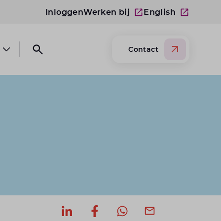
Inloggen
Werken bij
English
Contact
Open submenu Over Lansigt
Open search website
Deel op LinkedIn
Deel op Facebook
Deel via WhatsApp
Deel via mail