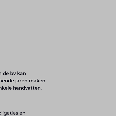
n de bv kan
omende jaren maken
enkele handvatten.
ligaties en