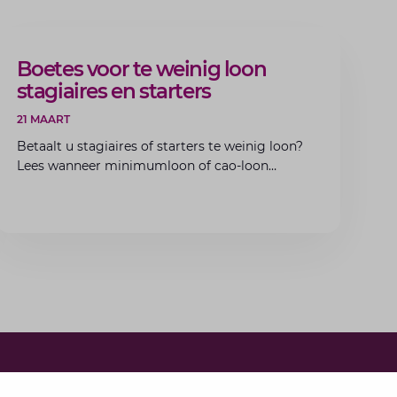
ARTIKEL
Boetes voor te weinig loon
stagiaires en starters
21 MAART
Betaalt u stagiaires of starters te weinig loon?
Lees wanneer minimumloon of cao-loon
verplicht is, welke boetes dreigen en hoe u dit
als werkgever voorkomt.