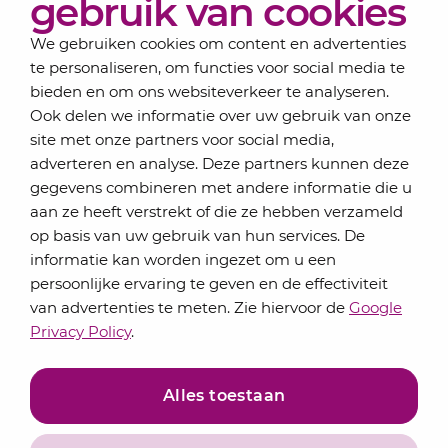
gebruik van cookies
Contact
We gebruiken cookies om content en advertenties
te personaliseren, om functies voor social media te
bieden en om ons websiteverkeer te analyseren.
Schrijf je in voor onze nieuwsbrief
Ook delen we informatie over uw gebruik van onze
Elke maand bundelen de adviseurs van Lansigt in
site met onze partners voor social media,
de eSigt het nieuws.
adverteren en analyse. Deze partners kunnen deze
gegevens combineren met andere informatie die u
Jouw emailadres
aan ze heeft verstrekt of die ze hebben verzameld
op basis van uw gebruik van hun services. De
informatie kan worden ingezet om u een
persoonlijke ervaring te geven en de effectiviteit
Inschrijven
van advertenties te meten. Zie hiervoor de
Google
Privacy Policy
.
Alles toestaan