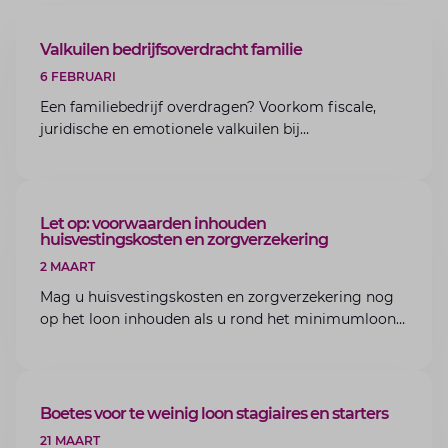
ARTIKEL
Valkuilen bedrijfsoverdracht familie
6 FEBRUARI
Een familiebedrijf overdragen? Voorkom fiscale,
juridische en emotionele valkuilen bij
bedrijfsoverdracht binnen de familie met de experts
van Lansigt.
ARTIKEL
Let op: voorwaarden inhouden
huisvestingskosten en zorgverzekering
2 MAART
Mag u huisvestingskosten en zorgverzekering nog
op het loon inhouden als u rond het minimumloon
zit? Lees de voorwaarden en aandachtspunten voor
werkgevers.
ARTIKEL
Boetes voor te weinig loon stagiaires en starters
21 MAART