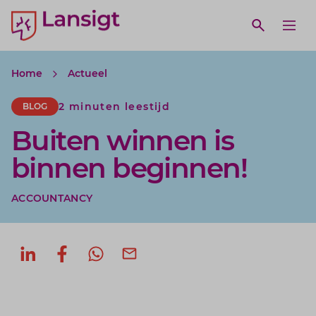
Lansigt Accountants logo
e search website
Open webs
Ope
Home
Actueel
2 minuten leestijd
BLOG
Buiten winnen is
binnen beginnen!
ACCOUNTANCY
Deel op LinkedIn
Deel op Facebook
Deel via WhatsApp
Deel via mail