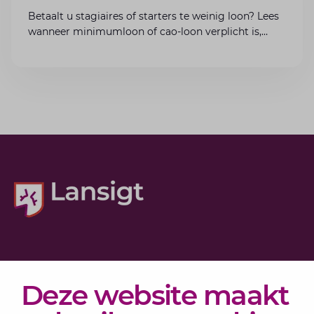
Betaalt u stagiaires of starters te weinig loon? Lees
wanneer minimumloon of cao-loon verplicht is,
welke boetes dreigen en hoe u dit als werkgever
voorkomt.
Diensten
Deze website maakt
Actueel
Over Lansigt