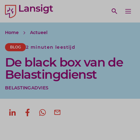
Lansigt Accountants logo
e search website
Open webs
Ope
Home
Actueel
2 minuten leestijd
BLOG
De black box van de
Belastingdienst
BELASTINGADVIES
Deel op LinkedIn
Deel op Facebook
Deel via WhatsApp
Deel via mail