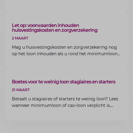
bedrijfsoverdracht binnen de familie met de experts
van Lansigt.
ARTIKEL
Let op: voorwaarden inhouden
huisvestingskosten en zorgverzekering
2 MAART
Mag u huisvestingskosten en zorgverzekering nog
op het loon inhouden als u rond het minimumloon
zit? Lees de voorwaarden en aandachtspunten voor
werkgevers.
ARTIKEL
Boetes voor te weinig loon stagiaires en starters
21 MAART
Betaalt u stagiaires of starters te weinig loon? Lees
wanneer minimumloon of cao-loon verplicht is,
welke boetes dreigen en hoe u dit als werkgever
voorkomt.