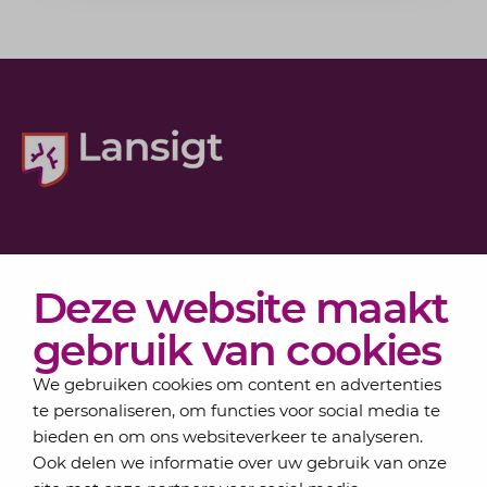
Diensten
Deze website maakt
Actueel
Over Lansigt
gebruik van cookies
Contact
We gebruiken cookies om content en advertenties
te personaliseren, om functies voor social media te
bieden en om ons websiteverkeer te analyseren.
Schrijf je in voor onze nieuwsbrief
Ook delen we informatie over uw gebruik van onze
Elke maand bundelen de adviseurs van Lansigt in