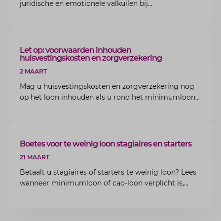
juridische en emotionele valkuilen bij
bedrijfsoverdracht binnen de familie met de experts
van Lansigt.
ARTIKEL
Let op: voorwaarden inhouden
huisvestingskosten en zorgverzekering
2 MAART
Mag u huisvestingskosten en zorgverzekering nog
op het loon inhouden als u rond het minimumloon
zit? Lees de voorwaarden en aandachtspunten voor
werkgevers.
ARTIKEL
Boetes voor te weinig loon stagiaires en starters
21 MAART
Betaalt u stagiaires of starters te weinig loon? Lees
wanneer minimumloon of cao-loon verplicht is,
welke boetes dreigen en hoe u dit als werkgever
voorkomt.