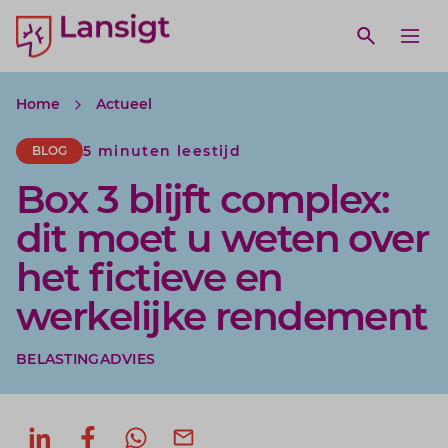
Lansigt Accountants logo
e search website
Open webs
Ope
Home
Actueel
5 minuten leestijd
BLOG
Box 3 blijft complex:
dit moet u weten over
het fictieve en
werkelijke rendement
BELASTINGADVIES
Deel op LinkedIn
Deel op Facebook
Deel via WhatsApp
Deel via mail