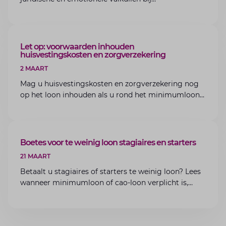
bedrijfsoverdracht binnen de familie met de experts
van Lansigt.
ARTIKEL
Let op: voorwaarden inhouden
huisvestingskosten en zorgverzekering
2 MAART
Mag u huisvestingskosten en zorgverzekering nog
op het loon inhouden als u rond het minimumloon
zit? Lees de voorwaarden en aandachtspunten voor
werkgevers.
ARTIKEL
Boetes voor te weinig loon stagiaires en starters
21 MAART
Betaalt u stagiaires of starters te weinig loon? Lees
wanneer minimumloon of cao-loon verplicht is,
welke boetes dreigen en hoe u dit als werkgever
voorkomt.