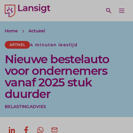
Lansigt Accountants logo
e search website
Open webs
Ope
Home
Actueel
4 minuten leestijd
ARTIKEL
Nieuwe bestelauto
voor ondernemers
vanaf 2025 stuk
duurder
BELASTINGADVIES
Deel op LinkedIn
Deel op Facebook
Deel via WhatsApp
Deel via mail