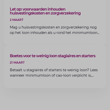
ARTIKEL
Let op: voorwaarden inhouden
huisvestingskosten en zorgverzekering
2 MAART
Mag u huisvestingskosten en zorgverzekering nog
op het loon inhouden als u rond het minimumloon
zit? Lees de voorwaarden en aandachtspunten voor
werkgevers.
ARTIKEL
Boetes voor te weinig loon stagiaires en starters
21 MAART
Betaalt u stagiaires of starters te weinig loon? Lees
wanneer minimumloon of cao-loon verplicht is,
welke boetes dreigen en hoe u dit als werkgever
voorkomt.