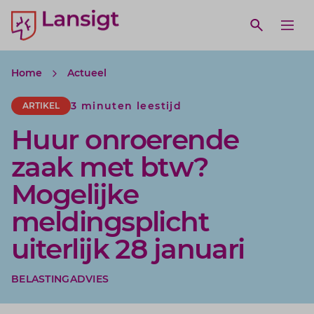
Lansigt Accountants logo
e search website
Open webs
Ope
Home
Actueel
3 minuten leestijd
ARTIKEL
Huur onroerende
zaak met btw?
Mogelijke
meldingsplicht
uiterlijk 28 januari
BELASTINGADVIES