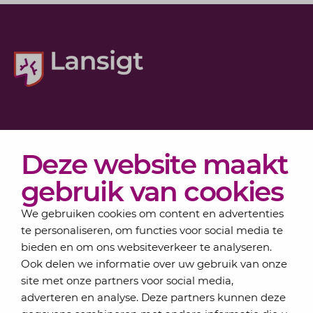
Diensten
Deze website maakt
Actueel
Over Lansigt
gebruik van cookies
Contact
We gebruiken cookies om content en advertenties
te personaliseren, om functies voor social media te
bieden en om ons websiteverkeer te analyseren.
Schrijf je in voor onze nieuwsbrief
Ook delen we informatie over uw gebruik van onze
Elke maand bundelen de adviseurs van Lansigt in
site met onze partners voor social media,
de eSigt het nieuws.
adverteren en analyse. Deze partners kunnen deze