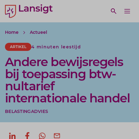
Lansigt Accountants logo
e search website
Open webs
Ope
Home
Actueel
4 minuten leestijd
ARTIKEL
Andere bewijsregels
bij toepassing btw-
nultarief
internationale handel
BELASTINGADVIES
Deel op LinkedIn
Deel op Facebook
Deel via WhatsApp
Deel via mail