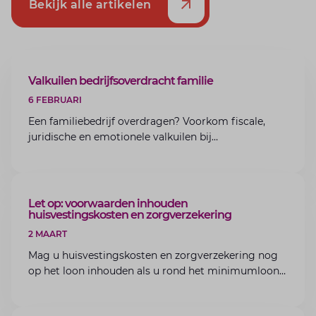
Bekijk alle artikelen
ARTIKEL
Valkuilen bedrijfsoverdracht familie
6 FEBRUARI
Een familiebedrijf overdragen? Voorkom fiscale,
juridische en emotionele valkuilen bij
bedrijfsoverdracht binnen de familie met de experts
van Lansigt.
ARTIKEL
Let op: voorwaarden inhouden
huisvestingskosten en zorgverzekering
2 MAART
Mag u huisvestingskosten en zorgverzekering nog
op het loon inhouden als u rond het minimumloon
zit? Lees de voorwaarden en aandachtspunten voor
werkgevers.