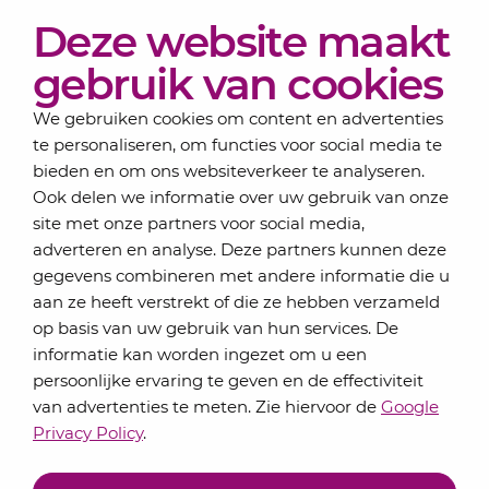
Diensten
Deze website maakt
Actueel
Over Lansigt
gebruik van cookies
Contact
We gebruiken cookies om content en advertenties
te personaliseren, om functies voor social media te
bieden en om ons websiteverkeer te analyseren.
Schrijf je in voor onze nieuwsbrief
Ook delen we informatie over uw gebruik van onze
Elke maand bundelen de adviseurs van Lansigt in
site met onze partners voor social media,
de eSigt het nieuws.
adverteren en analyse. Deze partners kunnen deze
gegevens combineren met andere informatie die u
Jouw emailadres
aan ze heeft verstrekt of die ze hebben verzameld
op basis van uw gebruik van hun services. De
informatie kan worden ingezet om u een
persoonlijke ervaring te geven en de effectiviteit
Inschrijven
van advertenties te meten. Zie hiervoor de
Google
Privacy Policy
.