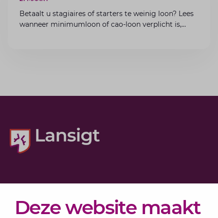
Betaalt u stagiaires of starters te weinig loon? Lees
wanneer minimumloon of cao-loon verplicht is,
welke boetes dreigen en hoe u dit als werkgever
voorkomt.
Diensten
Deze website maakt
Actueel
Over Lansigt