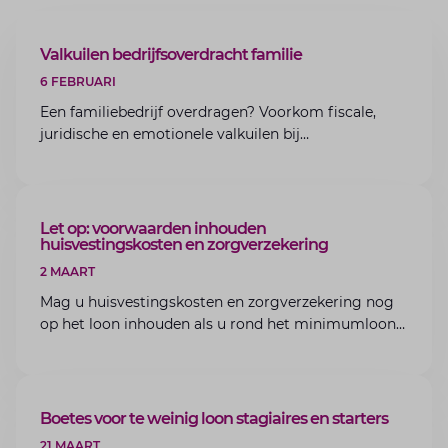
ARTIKEL
Valkuilen bedrijfsoverdracht familie
6 FEBRUARI
Een familiebedrijf overdragen? Voorkom fiscale,
juridische en emotionele valkuilen bij
bedrijfsoverdracht binnen de familie met de experts
van Lansigt.
ARTIKEL
Let op: voorwaarden inhouden
huisvestingskosten en zorgverzekering
2 MAART
Mag u huisvestingskosten en zorgverzekering nog
op het loon inhouden als u rond het minimumloon
zit? Lees de voorwaarden en aandachtspunten voor
werkgevers.
ARTIKEL
Boetes voor te weinig loon stagiaires en starters
21 MAART