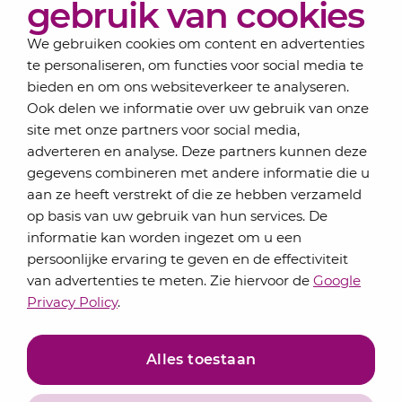
gebruik van cookies
Contact
We gebruiken cookies om content en advertenties
te personaliseren, om functies voor social media te
bieden en om ons websiteverkeer te analyseren.
Schrijf je in voor onze nieuwsbrief
Ook delen we informatie over uw gebruik van onze
Elke maand bundelen de adviseurs van Lansigt in
site met onze partners voor social media,
de eSigt het nieuws.
adverteren en analyse. Deze partners kunnen deze
gegevens combineren met andere informatie die u
Jouw emailadres
aan ze heeft verstrekt of die ze hebben verzameld
op basis van uw gebruik van hun services. De
informatie kan worden ingezet om u een
persoonlijke ervaring te geven en de effectiviteit
Inschrijven
van advertenties te meten. Zie hiervoor de
Google
Privacy Policy
.
Alles toestaan