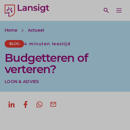
Lansigt Accountants logo
e search website
Open webs
Ope
Home
Actueel
4 minuten leestijd
BLOG
Budgetteren of
verteren?
LOON & ADVIES
Deel op LinkedIn
Deel op Facebook
Deel via WhatsApp
Deel via mail