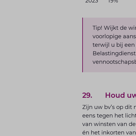
2023
19%
Tip! Wijkt de w
voorlopige aans
terwijl u bij ee
Belastingdienst
vennootschapsb
29. Houd uw f
Zijn uw bv’s op di
eens tegen het lich
van winsten van de 
én het inkorten van