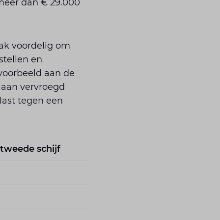
 meer dan € 29.000
aak voordelig om
stellen en
jvoorbeeld aan de
n aan vervroegd
elast tegen een
 tweede schijf