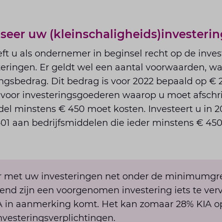
er uw (kleinschaligheids)investerin
eeft u als ondernemer in beginsel recht op de inves
teringen. Er geldt wel een aantal voorwaarden, w
sbedrag. Dit bedrag is voor 2022 bepaald op € 2.
 voor investeringsgoederen waarop u moet afschri
del minstens € 450 moet kosten. Investeert u in 20
01 aan bedrijfsmiddelen die ieder minstens € 450
jaar met uw investeringen net onder de minimumgre
end zijn een voorgenomen investering iets te ver
IA in aanmerking komt. Het kan zomaar 28% KIA o
nvesteringsverplichtingen.