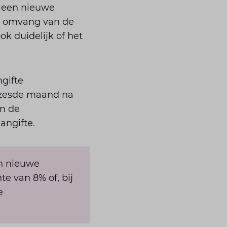
jk een nieuwe
 de omvang van de
ok duidelijk of het
gifte
 zesde maand na
en de
angifte.
en nieuwe
e van 8% of, bij
e