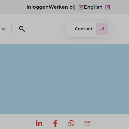
Inloggen
Werken bij
English
Contact
Open submenu Over Lansigt
Open search website
Deel op LinkedIn
Deel op Facebook
Deel via WhatsApp
Deel via mail