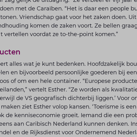
r zag gelijk de uitdaging.” Ze verbleef er vijf jaar 
doen met de Caraïben. “Het is daar een people bu
 tonen. Vriendschap gaat voor het zaken doen. Ui
ndhouding komen de zaken voort. Ze bellen graag,
t vertellen voordat ze to-the-point komen.”
ucten
rt alles wat je kunt beden­ken. Hoofdzakelijk bo
en en bijvoorbeeld persoonlijke goederen bij een
os of om een hele container. “Euro­pese produc
landen,” vertelt Esther. “Ze worden als kwalitatie
rwijl de VS geo­grafisch dichterbij liggen.’ Voor
n maken ziet Esther volop kansen. ‘Toerisme is een
ook de kenniseconomie groeit. Iemand die een pr
u eens aan Caribisch Nederland kunnen denken. Ins
del en de Rijksdienst voor Ondernemend Neder