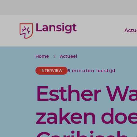
Lansigt Accountants logo
Actu
Home
Actueel
5 minuten leestijd
INTERVIEW
Esther Wa
zaken doe