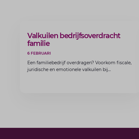
ARTIKEL
Valkuilen bedrijfsoverdracht
familie
6 FEBRUARI
Een familiebedrijf overdragen? Voorkom fiscale,
juridische en emotionele valkuilen bij
bedrijfsoverdracht binnen de familie met de
experts van Lansigt.