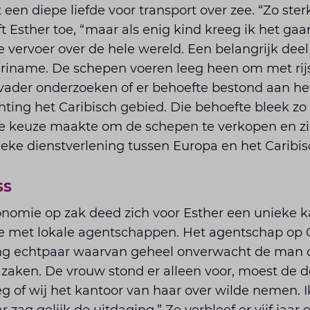
een diepe liefde voor transport over zee. “Zo sterk
ft Esther toe, “maar als enig kind kreeg ik het g
e vervoer over de hele wereld. Een belangrijk deel
uriname. De schepen voeren leeg heen om met rijs
 vader onderzoeken of er behoefte bestond aan he
hting het Caribisch gebied. Die behoefte bleek zo
de keuze maakte om de schepen te verkopen en zic
ieke dienstverlening tussen Europa en het Caribis
ss
onomie op zak deed zich voor Esther een unieke k
 met lokale agentschappen. Het agentschap op 
ng echtpaar waarvan geheel onverwacht de man o
e zaken. De vrouw stond er alleen voor, moest de
g of wij het kantoor van haar over wilde nemen. 