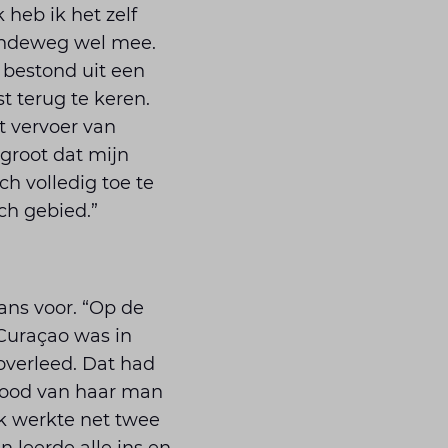
 heb ik het zelf
aandeweg wel mee.
 bestond uit een
t terug te keren.
t vervoer van
 groot dat mijn
h volledig toe te
ch gebied.”
ans voor. “Op de
Curaçao was in
verleed. Dat had
 dood van haar man
Ik werkte net twee