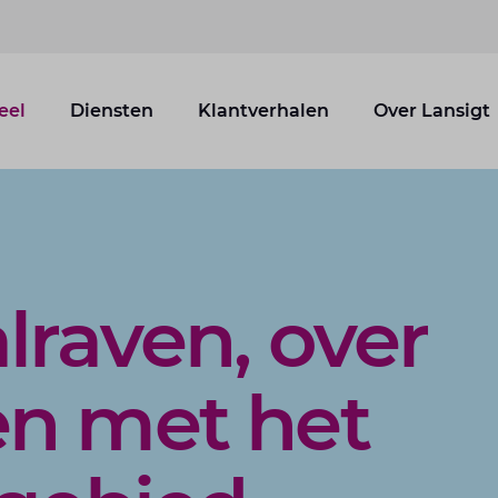
eel
Diensten
Klantverhalen
Over Lansigt
lraven, over
n met het