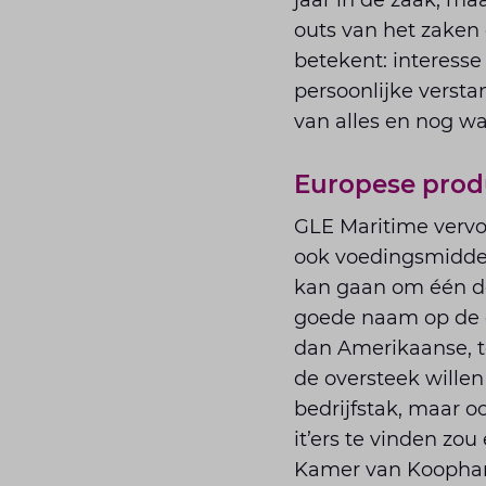
jaar in de zaak, maa
outs van het zaken 
betekent: interesse
persoonlijke versta
van alles en nog wa
Europese prod
GLE Maritime vervoe
ook voedingsmiddel
kan gaan om één do
goede naam op de ei
dan Amerikaanse, te
de over­steek wille
bedrijfstak, maar 
it’ers te vinden zo
Kamer van Koophan