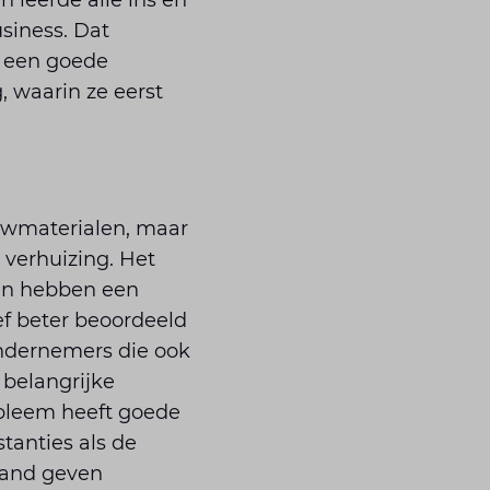
en leerde alle ins en
siness. Dat
t een goede
 waarin ze eerst
uw­materialen, maar
 verhuizing. Het
ten hebben een
f beter beoor­deeld
 ondernemers die ook
 belangrijke
obleem heeft goede
tanties als de
land geven