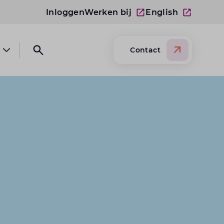
Inloggen
Werken bij
English
Contact
Open submenu Over Lansigt
Open search website