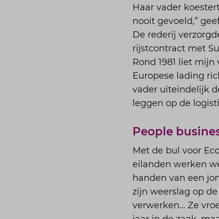
Haar vader koestert 
nooit gevoeld,” gee
De rederij verzorgd
rijstcontract met S
Rond 1981 liet mijn
Europese lading ric
vader uiteindelijk 
leggen op de logist
People busine
Met de bul voor Ec
eilanden werken we
handen van een jo
zijn weerslag op d
verwerken… Ze vroe