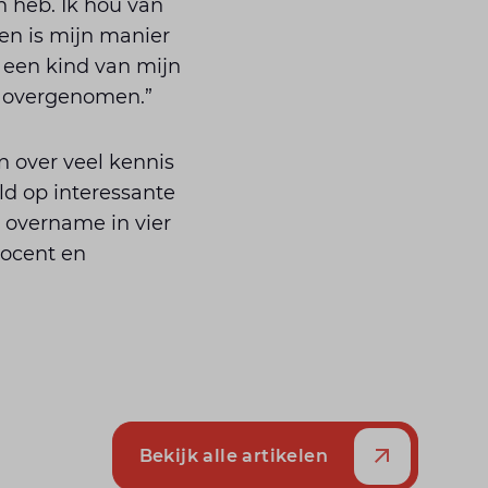
n heb. Ik hou van
en is mijn manier
h een kind van mijn
n overgenomen.”
n over veel kennis
d op interessante
 overname in vier
rocent en
Bekijk alle artikelen