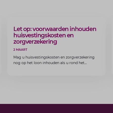
ARTIKEL
Let op: voorwaarden inhouden
huisvestingskosten en
zorgverzekering
2 MAART
Mag u huisvestingskosten en zorgverzekering
nog op het loon inhouden als u rond het
minimumloon zit? Lees de voorwaarden en
aandachtspunten voor werkgevers.