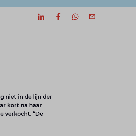
Deel op LinkedIn
Deel op Facebook
Deel via WhatsApp
Deel via mail
niet in de lijn der
ar kort na haar
e verkocht. “De