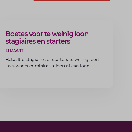
ARTIKEL
Boetes voor te weinig loon
stagiaires en starters
21 MAART
Betaalt u stagiaires of starters te weinig loon?
Lees wanneer minimumloon of cao-loon
verplicht is, welke boetes dreigen en hoe u dit
als werkgever voorkomt.