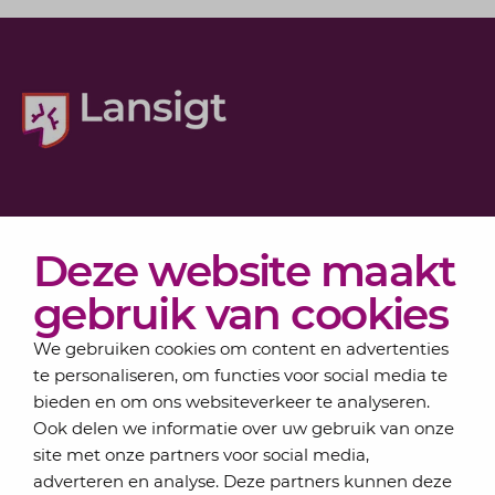
Diensten
Deze website maakt
Actueel
Over Lansigt
gebruik van cookies
Contact
We gebruiken cookies om content en advertenties
te personaliseren, om functies voor social media te
bieden en om ons websiteverkeer te analyseren.
Schrijf je in voor onze nieuwsbrief
Ook delen we informatie over uw gebruik van onze
Elke maand bundelen de adviseurs van Lansigt in
site met onze partners voor social media,
de eSigt het nieuws.
adverteren en analyse. Deze partners kunnen deze