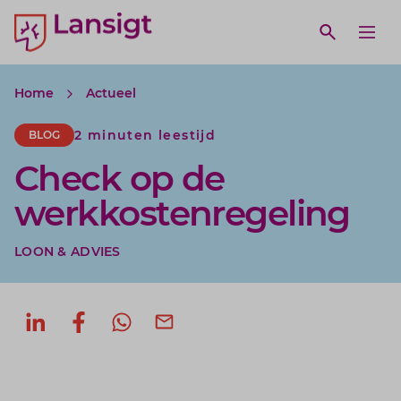
Lansigt Accountants logo
e search website
Open webs
Ope
Home
Actueel
2 minuten leestijd
BLOG
Check op de
werkkostenregeling
LOON & ADVIES
Deel op LinkedIn
Deel op Facebook
Deel via WhatsApp
Deel via mail