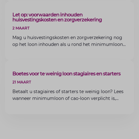
ARTIKEL
Let op: voorwaarden inhouden
huisvestingskosten en zorgverzekering
2 MAART
Mag u huisvestingskosten en zorgverzekering nog
op het loon inhouden als u rond het minimumloon
zit? Lees de voorwaarden en aandachtspunten voor
werkgevers.
ARTIKEL
Boetes voor te weinig loon stagiaires en starters
21 MAART
Betaalt u stagiaires of starters te weinig loon? Lees
wanneer minimumloon of cao-loon verplicht is,
welke boetes dreigen en hoe u dit als werkgever
voorkomt.