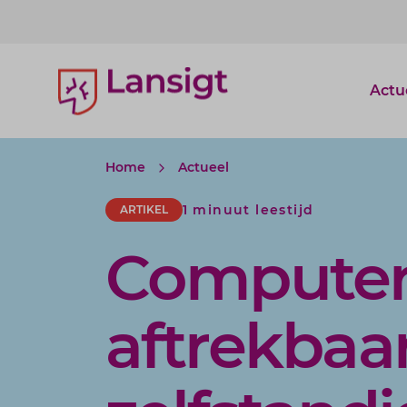
Lansigt Accountants logo
Actu
Home
Actueel
1 minuut leestijd
ARTIKEL
Computerb
aftrekbaa