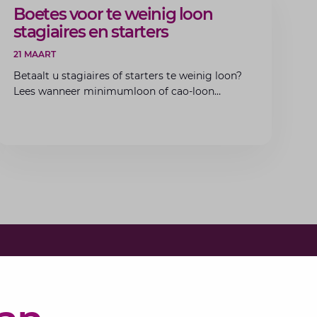
ARTIKEL
Boetes voor te weinig loon
stagiaires en starters
21 MAART
Betaalt u stagiaires of starters te weinig loon?
Lees wanneer minimumloon of cao-loon
verplicht is, welke boetes dreigen en hoe u dit
als werkgever voorkomt.
e in voor onze nieuwsbrief
bundelen de adviseurs van Lansigt in de