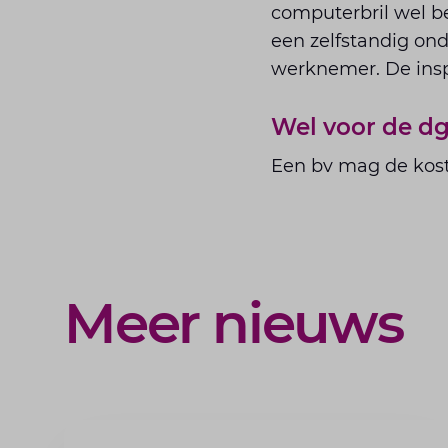
computerbril wel b
een zelfstandig on
werknemer. De inspe
Wel voor de d
Een bv mag de kost
Meer nieuws