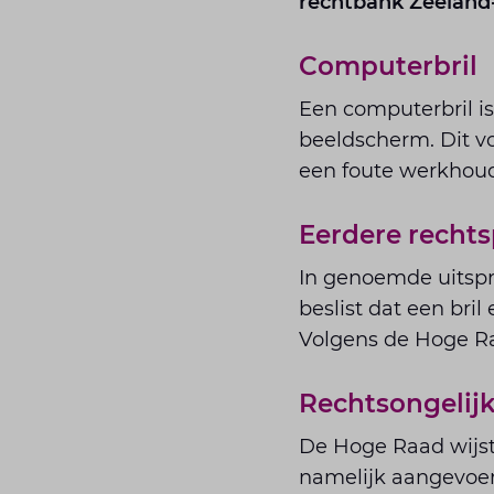
rechtbank Zeeland-
Computerbril
Een computerbril i
beeldscherm. Dit v
een foute werkhou
Eerdere recht
In genoemde uitspr
beslist dat een bril
Volgens de Hoge Raa
Rechtsongelij
De Hoge Raad wijst
namelijk aangevoer