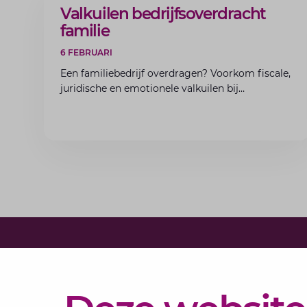
ARTIKEL
Valkuilen bedrijfsoverdracht
familie
6 FEBRUARI
Een familiebedrijf overdragen? Voorkom fiscale,
juridische en emotionele valkuilen bij
bedrijfsoverdracht binnen de familie met de
experts van Lansigt.
Diensten
Actueel