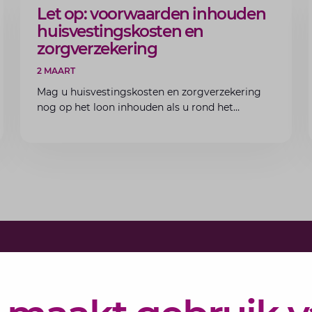
ARTIKEL
Let op: voorwaarden inhouden
huisvestingskosten en
zorgverzekering
2 MAART
Mag u huisvestingskosten en zorgverzekering
nog op het loon inhouden als u rond het
minimumloon zit? Lees de voorwaarden en
aandachtspunten voor werkgevers.
Schrijf j
Elke maand 