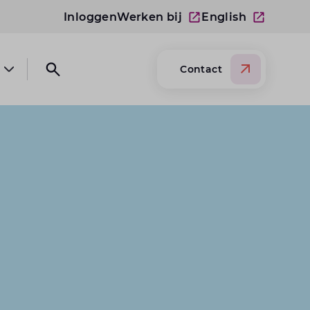
Inloggen
Werken bij
English
Contact
Open submenu Over Lansigt
Open search website