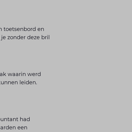
n toetsenbord en
je zonder deze bril
aak waarin werd
 kunnen leiden.
ountant had
aarden een