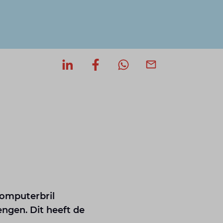
Deel op LinkedIn
Deel op Facebook
Deel via WhatsApp
Deel via mail
omputerbril
engen. Dit heeft de