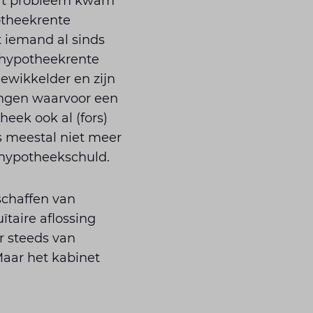
Dat probleem kwam
potheekrente
t iemand al sinds
e hypotheekrente
ngewikkelder en zijn
ingen waarvoor een
eek ook al (fors)
is meestal niet meer
 hypotheekschuld.
schaffen van
taire aflossing
er steeds van
Maar het kabinet