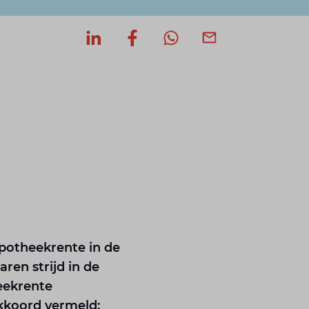
Deel op LinkedIn
Deel op Facebook
Deel via WhatsApp
Deel via mail
ypotheekrente in de
ren strijd in de
eekrente
akkoord vermeld: