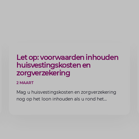
ARTIKEL
Let op: voorwaarden inhouden
huisvestingskosten en
zorgverzekering
2 MAART
Mag u huisvestingskosten en zorgverzekering
nog op het loon inhouden als u rond het
minimumloon zit? Lees de voorwaarden en
aandachtspunten voor werkgevers.