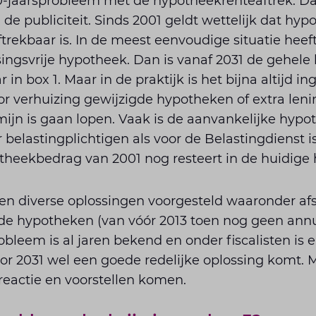
-jaarsprobleem met de hypotheekrenteaftrek. 
 de publiciteit. Sinds 2001 geldt wettelijk dat hy
trekbaar is. In de meest eenvoudige situatie heef
singsvrije hypotheek. Dan is vanaf 2031 de gehel
 in box 1. Maar in de praktijk is het bijna altijd i
or verhuizing gewijzigde hypotheken of extra len
ijn is gaan lopen. Vaak is de aanvankelijke hypoth
r belastingplichtigen als voor de Belastingdienst 
otheekbedrag van 2001 nog resteert in de huidige
den diverse oplossingen voorgesteld waaronder af
de hypotheken (van vóór 2013 toen nog geen annuï
obleem is al jaren bekend en onder fiscalisten is 
or 2031 wel een goede redelijke oplossing komt. 
eactie en voorstellen komen.