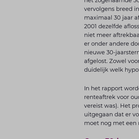
het zogenaamde 30
vervolgens breed in
maximaal 30 jaar af
2001 dezelfde aflos
niet meer aftrekbaar
er onder andere do
nieuwe 30-jaarsterm
afgelost. Zowel voo
duidelijk welk hyp
In het rapport wor
renteaftrek voor ou
vereist was). Het pr
uitgegaan dat er vo
moet nog met een r