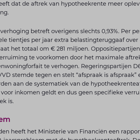
eeft dat de aftrek van hypotheekrente meer oplev
ng.
verhoging betreft overigens slechts 0,93%. Per pe
 tientjes per jaar extra belastingteruggaaf over
aat het totaal om € 281 miljoen. Oppositiepartij
erruiming te voorkomen door het maximale aftre
genwoningforfait te verhogen. Regeringspartijen
VVD stemde tegen en stelt “afspraak is afspraak” 
en aan de systematiek van de hypotheekrenteaf
k voor inkomen geldt en dus geen specifieke verr
k is.
eem
en heeft het Ministerie van Financiën een rappor