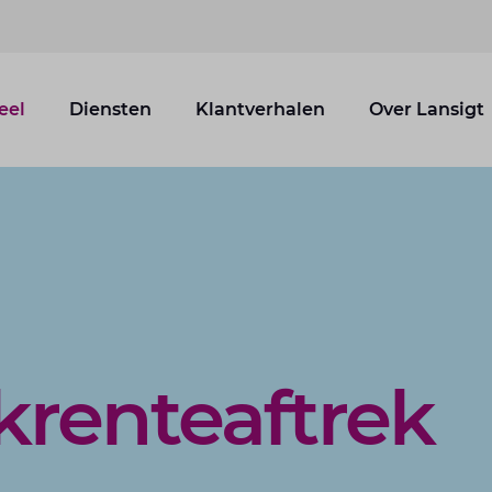
eel
Diensten
Klantverhalen
Over Lansigt
renteaftrek