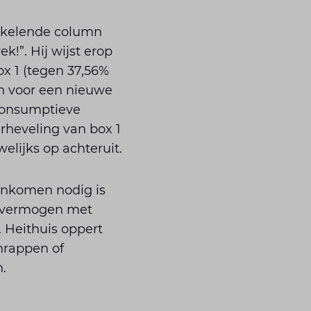
ikkelende column
!”. Hij wijst erop
x 1 (tegen 37,56%
en voor een nieuwe
 consumptieve
rheveling van box 1
elijks op achteruit.
-inkomen nodig is
rs vermogen met
. Heithuis oppert
chrappen of
n.