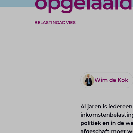
opgelaaid
BELASTINGADVIES
Wim de Kok
Al jaren is iederee
inkomstenbelasting 
politiek en in de 
afgeschaft moet wo