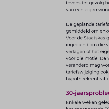
tevens tot gevolg h
van een eigen woni
De geplande tariefs
gemiddeld om enkele
Voor de Staatskas g
ingediend om die v
verlagen of het ei
voor die motie. De 
veranderd mag word
tariefswijziging oo
hypotheekrenteaftre
30-jaarsprobl
Enkele weken geled