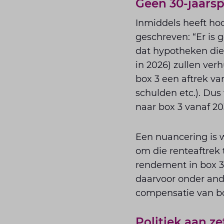
Geen 30-jaars
Inmiddels heeft ho
geschreven: “Er is 
dat hypotheken die 
in 2026) zullen ver
box 3 een aftrek v
schulden etc.). Dus
naar box 3 vanaf 20
Een nuancering is w
om die renteaftrek
rendement in box 3 
daarvoor onder ande
compensatie van bo
Politiek aan ze