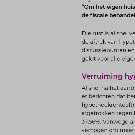
“Om het eigen huis
de fiscale behande
Die rust is al snel 
de aftrek van hypot
discussiepunten en
geldt voor alle ei
Verruiming hy
Al snel na het aant
er berichten dat h
hypotheekrenteaftre
afgetrokken tegen h
37,56%. Vanwege and
verhogen om meer b