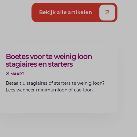
Bekijk alle artikelen
ARTIKEL
Boetes voor te weinig loon
stagiaires en starters
21 MAART
Betaalt u stagiaires of starters te weinig loon?
Lees wanneer minimumloon of cao-loon
verplicht is, welke boetes dreigen en hoe u dit
als werkgever voorkomt.