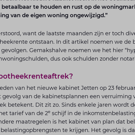
 betaalbaar te houden en rust op de woningmark
ling van de eigen woning ongewijzigd.”
verstoord, want de laatste maanden zijn er toch div
heekrente ontstaan. In dit artikel noemen we de b
 gevolgen. Gemakshalve noemen we het hier “hy
genwoningschulden, dus ook schulden zonder notar
potheekrenteaftrek?
reden van het nieuwe kabinet Jetten op 23 februa
et gevolg van de kabinetsplannen een verruiming 
k betekent. Dit zit zo. Sinds enkele jaren wordt
e
et tarief van de 2
schijf in de inkomstenbelasting
ere maatregelen is het kabinet van plan dat bela
elastingopbrengsten te krijgen. Het gevolg is da