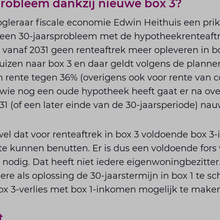
probleem dankzij nieuwe box 3?
ogleraar fiscale economie Edwin Heithuis een pr
geen 30-jaarsprobleem met de hypotheekrenteaftrek
vanaf 2031 geen renteaftrek meer opleveren in bo
huizen naar box 3 en daar geldt volgens de plann
an rente tegen 36% (overigens ook voor rente van
 wie nog een oude hypotheek heeft gaat er na ove
31 (of een later einde van de 30-jaarsperiode) nauw
el dat voor renteaftrek in box 3 voldoende box 3
 te kunnen benutten. Er is dus een voldoende fo
nodig. Dat heeft niet iedere eigenwoningbezitter
re als oplossing de 30-jaarstermijn in box 1 te s
x 3-verlies met box 1-inkomen mogelijk te make
t