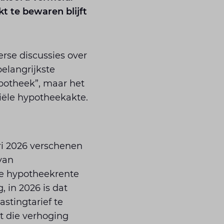
t te bewaren blijft
erse discussies over
elangrijkste
potheek”, maar het
iële hypotheekakte.
ri 2026 verschenen
van
 de hypotheekrente
, in 2026 is dat
stingtarief te
t die verhoging