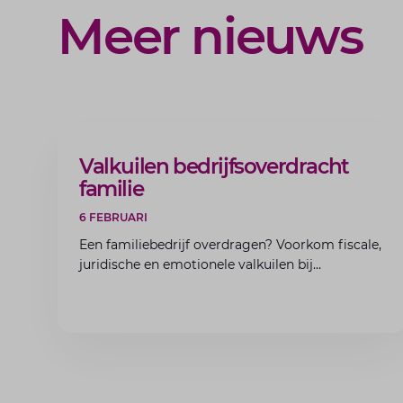
Meer nieuws
ARTIKEL
Valkuilen bedrijfsoverdracht
familie
6 FEBRUARI
Een familiebedrijf overdragen? Voorkom fiscale,
juridische en emotionele valkuilen bij
bedrijfsoverdracht binnen de familie met de
experts van Lansigt.