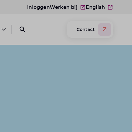
Inloggen
Werken bij
English
Contact
Open submenu Over Lansigt
Open search website