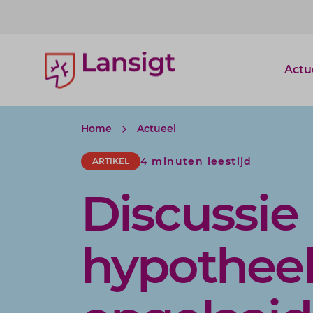
Lansigt Accountants logo
Actu
Home
Actueel
4 minuten leestijd
ARTIKEL
Discussie
hypotheek