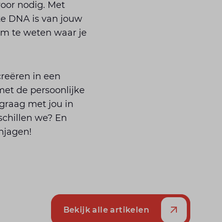
voor nodig. Met
te DNA is van jouw
 om te weten waar je
reëren in een
met de persoonlijke
graag met jou in
chillen we? En
njagen!
Bekijk alle artikelen