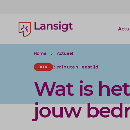
Lansigt Accountants logo
Actu
Home
Actueel
3 minuten leestijd
BLOG
Wat is he
jouw bedri