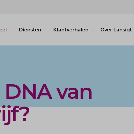
eel
Diensten
Klantverhalen
Over Lansigt
t DNA van
jf?