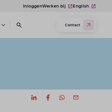
Inloggen
Werken bij
English
Contact
Open submenu Over Lansigt
Open search website
Deel op LinkedIn
Deel op Facebook
Deel via WhatsApp
Deel via mail