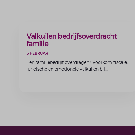
ARTIKEL
Valkuilen bedrijfsoverdracht
familie
6 FEBRUARI
Een familiebedrijf overdragen? Voorkom fiscale,
juridische en emotionele valkuilen bij
bedrijfsoverdracht binnen de familie met de
experts van Lansigt.