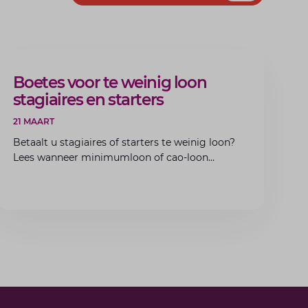
ARTIKEL
Boetes voor te weinig loon
stagiaires en starters
21 MAART
Betaalt u stagiaires of starters te weinig loon?
Lees wanneer minimumloon of cao-loon
verplicht is, welke boetes dreigen en hoe u dit
als werkgever voorkomt.