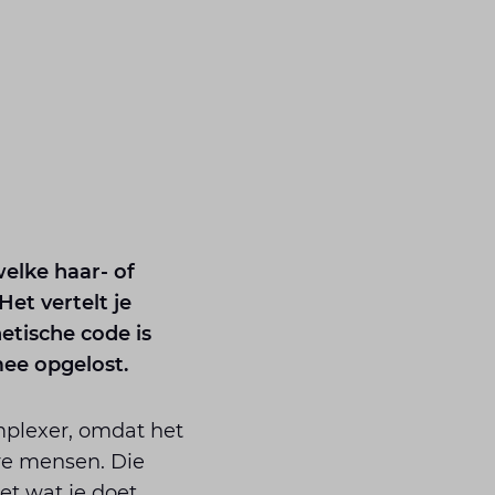
welke haar- of
Het vertelt je
etische code is
ee opgelost.
plexer, omdat het
e mensen. Die
et wat je doet,