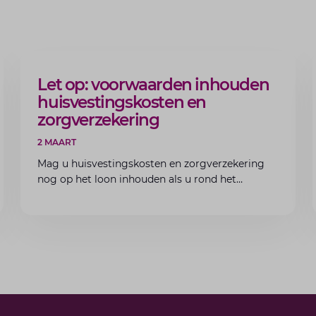
ARTIKEL
Let op: voorwaarden inhouden
huisvestingskosten en
zorgverzekering
2 MAART
Mag u huisvestingskosten en zorgverzekering
nog op het loon inhouden als u rond het
minimumloon zit? Lees de voorwaarden en
aandachtspunten voor werkgevers.