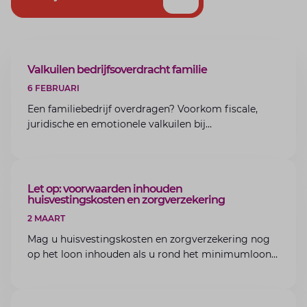
ARTIKEL
Valkuilen bedrijfsoverdracht familie
6 FEBRUARI
Een familiebedrijf overdragen? Voorkom fiscale,
juridische en emotionele valkuilen bij
bedrijfsoverdracht binnen de familie met de experts
van Lansigt.
ARTIKEL
Let op: voorwaarden inhouden
huisvestingskosten en zorgverzekering
2 MAART
Mag u huisvestingskosten en zorgverzekering nog
op het loon inhouden als u rond het minimumloon
zit? Lees de voorwaarden en aandachtspunten voor
werkgevers.