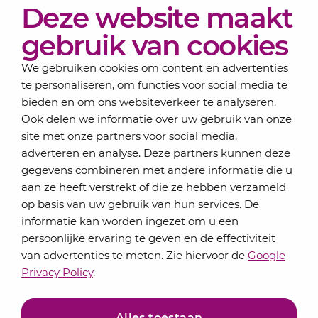
Deze website maakt
Actueel
Over Lansigt
gebruik van cookies
Contact
We gebruiken cookies om content en advertenties
te personaliseren, om functies voor social media te
bieden en om ons websiteverkeer te analyseren.
Schrijf je in voor onze nieuwsbrief
Ook delen we informatie over uw gebruik van onze
Elke maand bundelen de adviseurs van Lansigt in
site met onze partners voor social media,
de eSigt het nieuws.
adverteren en analyse. Deze partners kunnen deze
gegevens combineren met andere informatie die u
Jouw emailadres
aan ze heeft verstrekt of die ze hebben verzameld
op basis van uw gebruik van hun services. De
informatie kan worden ingezet om u een
persoonlijke ervaring te geven en de effectiviteit
Inschrijven
van advertenties te meten. Zie hiervoor de
Google
Privacy Policy
.
Alles toestaan