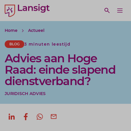
Lansigt Accountants logo
e search website
Open webs
Ope
Home
Actueel
3 minuten leestijd
BLOG
Advies aan Hoge
Raad: einde slapend
dienstverband?
JURIDISCH ADVIES
Deel op LinkedIn
Deel op Facebook
Deel via WhatsApp
Deel via mail