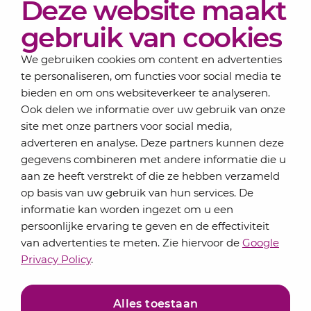
Deze website maakt
Actueel
Over Lansigt
gebruik van cookies
Contact
We gebruiken cookies om content en advertenties
te personaliseren, om functies voor social media te
bieden en om ons websiteverkeer te analyseren.
Schrijf je in voor onze nieuwsbrief
Ook delen we informatie over uw gebruik van onze
Elke maand bundelen de adviseurs van Lansigt in
site met onze partners voor social media,
de eSigt het nieuws.
adverteren en analyse. Deze partners kunnen deze
gegevens combineren met andere informatie die u
Jouw emailadres
aan ze heeft verstrekt of die ze hebben verzameld
op basis van uw gebruik van hun services. De
informatie kan worden ingezet om u een
persoonlijke ervaring te geven en de effectiviteit
Inschrijven
van advertenties te meten. Zie hiervoor de
Google
Privacy Policy
.
Alles toestaan