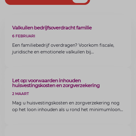
ARTIKEL
Valkuilen bedrijfsoverdracht familie
6 FEBRUARI
Een familiebedrijf overdragen? Voorkom fiscale,
juridische en emotionele valkuilen bij
bedrijfsoverdracht binnen de familie met de experts
van Lansigt.
ARTIKEL
Let op: voorwaarden inhouden
huisvestingskosten en zorgverzekering
2 MAART
Mag u huisvestingskosten en zorgverzekering nog
op het loon inhouden als u rond het minimumloon
zit? Lees de voorwaarden en aandachtspunten voor
werkgevers.