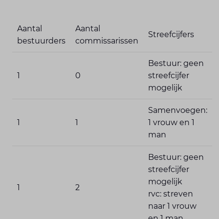
Aantal
Aantal
Streefcijfers
bestuurders
commissarissen
Bestuur: geen
1
0
streefcijfer
mogelijk
Samenvoegen:
1
1
1 vrouw en 1
man
Bestuur: geen
streefcijfer
mogelijk
1
2
rvc: streven
naar 1 vrouw
en 1 man