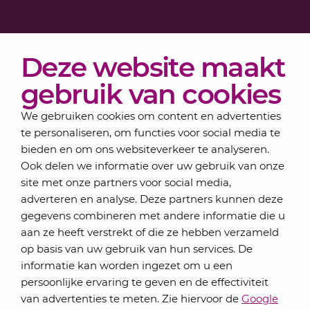
Diensten
Deze website maakt
Actueel
Over Lansigt
gebruik van cookies
Contact
We gebruiken cookies om content en advertenties
te personaliseren, om functies voor social media te
bieden en om ons websiteverkeer te analyseren.
Schrijf je in voor onze nieuwsbrief
Ook delen we informatie over uw gebruik van onze
Elke maand bundelen de adviseurs van Lansigt in
site met onze partners voor social media,
de eSigt het nieuws.
adverteren en analyse. Deze partners kunnen deze
gegevens combineren met andere informatie die u
Jouw emailadres
aan ze heeft verstrekt of die ze hebben verzameld
op basis van uw gebruik van hun services. De
informatie kan worden ingezet om u een
persoonlijke ervaring te geven en de effectiviteit
Inschrijven
van advertenties te meten. Zie hiervoor de
Google