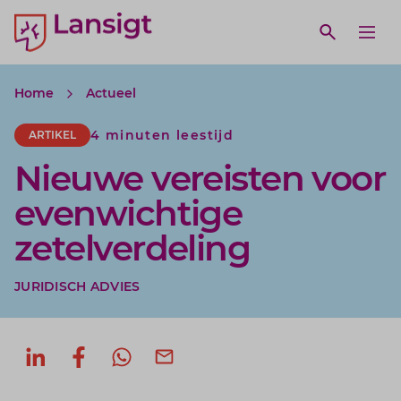
Lansigt Accountants logo
e search website
Open webs
Ope
Home
Actueel
4 minuten leestijd
ARTIKEL
Nieuwe vereisten voor
evenwichtige
zetelverdeling
JURIDISCH ADVIES
Deel op LinkedIn
Deel op Facebook
Deel via WhatsApp
Deel via mail