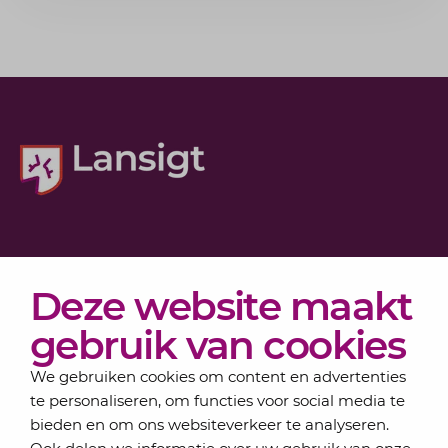
Diensten
Deze website maakt
Actueel
Over Lansigt
gebruik van cookies
Contact
We gebruiken cookies om content en advertenties
te personaliseren, om functies voor social media te
bieden en om ons websiteverkeer te analyseren.
Schrijf je in voor onze nieuwsbrief