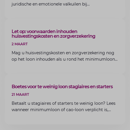
juridische en emotionele valkuilen bij
bedrijfsoverdracht binnen de familie met de experts
van Lansigt.
ARTIKEL
Let op: voorwaarden inhouden
huisvestingskosten en zorgverzekering
2 MAART
Mag u huisvestingskosten en zorgverzekering nog
op het loon inhouden als u rond het minimumloon
zit? Lees de voorwaarden en aandachtspunten voor
werkgevers.
ARTIKEL
Boetes voor te weinig loon stagiaires en starters
21 MAART
Betaalt u stagiaires of starters te weinig loon? Lees
wanneer minimumloon of cao-loon verplicht is,
welke boetes dreigen en hoe u dit als werkgever
voorkomt.