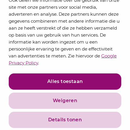
Ook delen we informatie over uw gebruik van onze
Elke maand bundelen de adviseurs van Lansigt in
site met onze partners voor social media,
de eSigt het nieuws.
adverteren en analyse. Deze partners kunnen deze
gegevens combineren met andere informatie die u
Jouw emailadres
aan ze heeft verstrekt of die ze hebben verzameld
op basis van uw gebruik van hun services. De
informatie kan worden ingezet om u een
persoonlijke ervaring te geven en de effectiviteit
Inschrijven
van advertenties te meten. Zie hiervoor de
Google
Privacy Policy
.
Alles toestaan
Weigeren
Privacyverklaring
Algemene voorwaarden
Details tonen