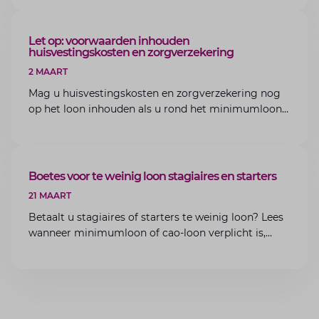
van Lansigt.
ARTIKEL
Let op: voorwaarden inhouden
huisvestingskosten en zorgverzekering
2 MAART
Mag u huisvestingskosten en zorgverzekering nog
op het loon inhouden als u rond het minimumloon
zit? Lees de voorwaarden en aandachtspunten voor
werkgevers.
ARTIKEL
Boetes voor te weinig loon stagiaires en starters
21 MAART
Betaalt u stagiaires of starters te weinig loon? Lees
wanneer minimumloon of cao-loon verplicht is,
welke boetes dreigen en hoe u dit als werkgever
voorkomt.