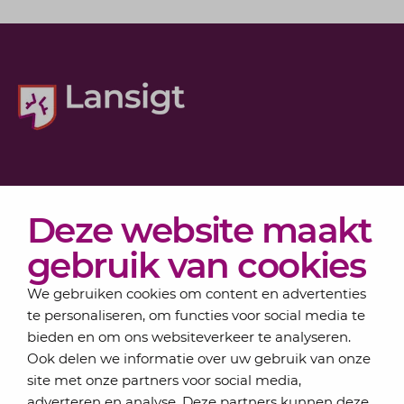
Diensten
Deze website maakt
Actueel
Over Lansigt
gebruik van cookies
Contact
We gebruiken cookies om content en advertenties
te personaliseren, om functies voor social media te
bieden en om ons websiteverkeer te analyseren.
Schrijf je in voor onze nieuwsbrief
Ook delen we informatie over uw gebruik van onze
Elke maand bundelen de adviseurs van Lansigt in
site met onze partners voor social media,
de eSigt het nieuws.
adverteren en analyse. Deze partners kunnen deze