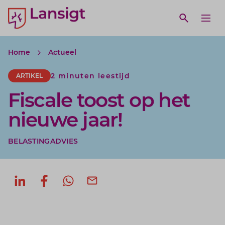
Lansigt Accountants logo
e search website
Open webs
Ope
Home
Actueel
2 minuten leestijd
ARTIKEL
Fiscale toost op het
nieuwe jaar!
BELASTINGADVIES
Deel op LinkedIn
Deel op Facebook
Deel via WhatsApp
Deel via mail