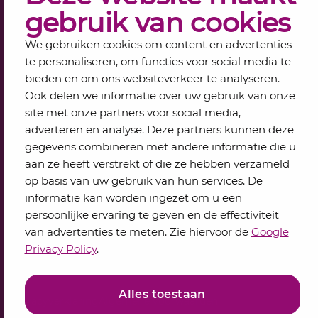
gebruik van cookies
Schrijf je in voor onze nieuwsbrief
We gebruiken cookies om content en advertenties
Elke maand bundelen de adviseurs van Lansigt in
te personaliseren, om functies voor social media te
de eSigt het nieuws.
bieden en om ons websiteverkeer te analyseren.
Ook delen we informatie over uw gebruik van onze
Jouw emailadres
site met onze partners voor social media,
adverteren en analyse. Deze partners kunnen deze
gegevens combineren met andere informatie die u
Inschrijven
aan ze heeft verstrekt of die ze hebben verzameld
op basis van uw gebruik van hun services. De
informatie kan worden ingezet om u een
persoonlijke ervaring te geven en de effectiviteit
van advertenties te meten. Zie hiervoor de
Google
Privacy Policy
.
Alles toestaan
Privacyverklaring
Algemene voorwaarden