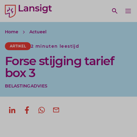
Lansigt Accountants logo
e search website
Open web
Ope
Home
Actueel
2 minuten leestijd
ARTIKEL
Forse stijging tarief
box 3
BELASTINGADVIES
Deel op LinkedIn
Deel op Facebook
Deel via WhatsApp
Deel via mail