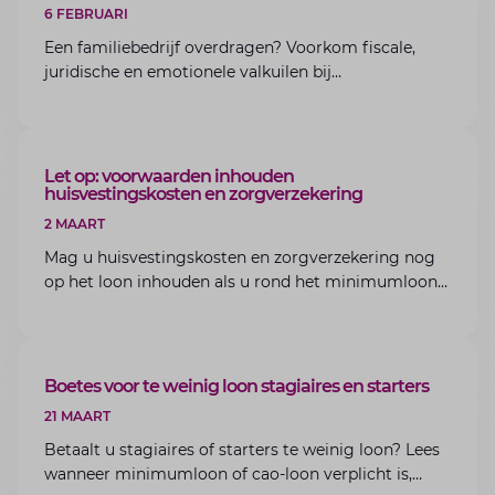
6 FEBRUARI
Een familiebedrijf overdragen? Voorkom fiscale,
juridische en emotionele valkuilen bij
bedrijfsoverdracht binnen de familie met de experts
van Lansigt.
ARTIKEL
Let op: voorwaarden inhouden
huisvestingskosten en zorgverzekering
2 MAART
Mag u huisvestingskosten en zorgverzekering nog
op het loon inhouden als u rond het minimumloon
zit? Lees de voorwaarden en aandachtspunten voor
werkgevers.
ARTIKEL
Boetes voor te weinig loon stagiaires en starters
21 MAART
Betaalt u stagiaires of starters te weinig loon? Lees
wanneer minimumloon of cao-loon verplicht is,