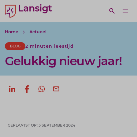
Lansigt Accountants logo
e search website
Open webs
Ope
Home
Actueel
2 minuten leestijd
BLOG
Gelukkig nieuw jaar!
Deel op LinkedIn
Deel op Facebook
Deel via WhatsApp
Deel via mail
GEPLAATST OP: 5 SEPTEMBER 2024