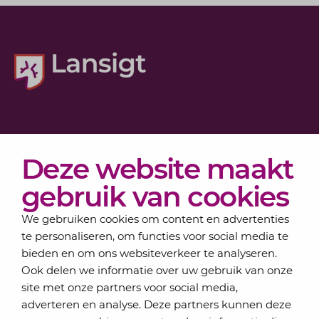
Diensten
Deze website maakt
Actueel
Over Lansigt
gebruik van cookies
Contact
We gebruiken cookies om content en advertenties
te personaliseren, om functies voor social media te
bieden en om ons websiteverkeer te analyseren.
Schrijf je in voor onze nieuwsbrief
Ook delen we informatie over uw gebruik van onze
Elke maand bundelen de adviseurs van Lansigt in
site met onze partners voor social media,
de eSigt het nieuws.
adverteren en analyse. Deze partners kunnen deze