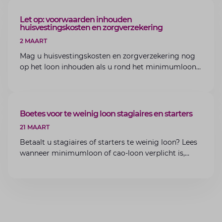
ARTIKEL
Let op: voorwaarden inhouden
huisvestingskosten en zorgverzekering
2 MAART
Mag u huisvestingskosten en zorgverzekering nog
op het loon inhouden als u rond het minimumloon
zit? Lees de voorwaarden en aandachtspunten voor
werkgevers.
ARTIKEL
Boetes voor te weinig loon stagiaires en starters
21 MAART
Betaalt u stagiaires of starters te weinig loon? Lees
wanneer minimumloon of cao-loon verplicht is,
welke boetes dreigen en hoe u dit als werkgever
voorkomt.