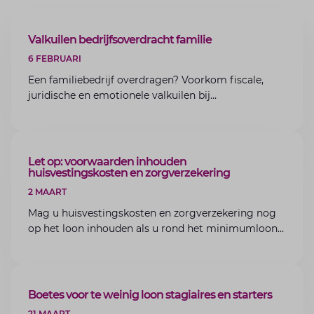
ARTIKEL
Valkuilen bedrijfsoverdracht familie
6 FEBRUARI
Een familiebedrijf overdragen? Voorkom fiscale,
juridische en emotionele valkuilen bij
bedrijfsoverdracht binnen de familie met de experts
van Lansigt.
ARTIKEL
Let op: voorwaarden inhouden
huisvestingskosten en zorgverzekering
2 MAART
Mag u huisvestingskosten en zorgverzekering nog
op het loon inhouden als u rond het minimumloon
zit? Lees de voorwaarden en aandachtspunten voor
werkgevers.
ARTIKEL
Boetes voor te weinig loon stagiaires en starters
21 MAART