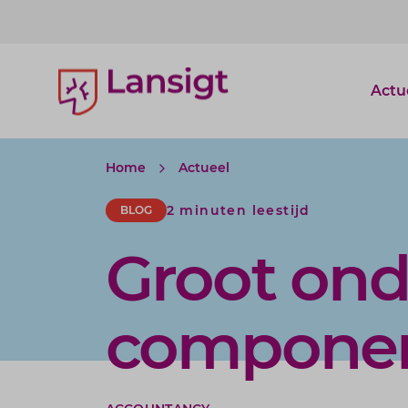
Lansigt Accountants logo
Actu
Home
Actueel
2 minuten leestijd
BLOG
Groot ond
componen