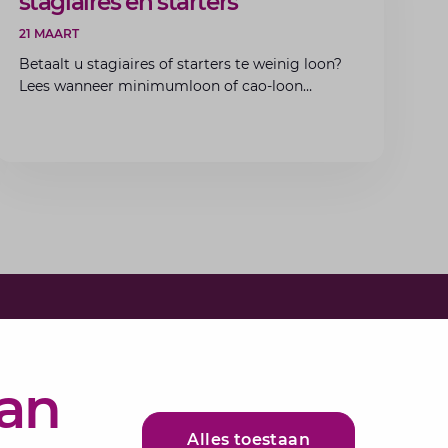
stagiaires en starters
21 MAART
Betaalt u stagiaires of starters te weinig loon?
Lees wanneer minimumloon of cao-loon
verplicht is, welke boetes dreigen en hoe u dit
als werkgever voorkomt.
e in voor onze nieuwsbrief
bundelen de adviseurs van Lansigt in de
van
ieuws.
Alles toestaan