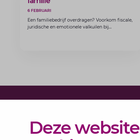
familie
6 FEBRUARI
Een familiebedrijf overdragen? Voorkom fiscale,
juridische en emotionele valkuilen bij
bedrijfsoverdracht binnen de familie met de
experts van Lansigt.
Diensten
Deze website
Actueel
Over