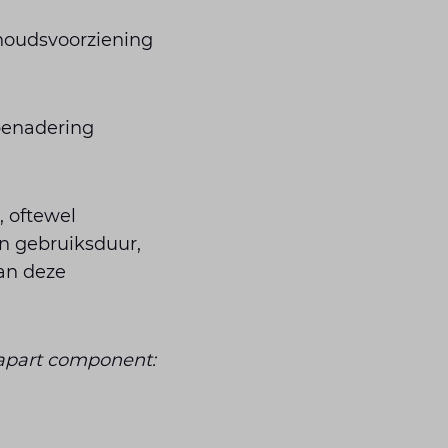
houdsvoorziening
benadering
, oftewel
n gebruiksduur,
an deze
 apart component: