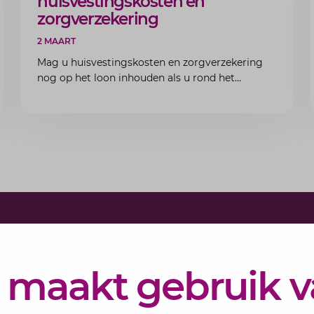
huisvestingskosten en
zorgverzekering
2 MAART
Mag u huisvestingskosten en zorgverzekering
nog op het loon inhouden als u rond het
minimumloon zit? Lees de voorwaarden en
aandachtspunten voor werkgevers.
Schrijf j
Elke maand 
 maakt gebruik 
eSigt het n