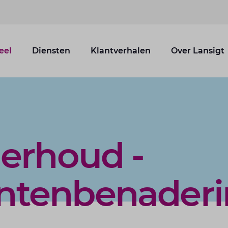
eel
Diensten
Klantverhalen
Over Lansigt
erhoud -
tenbenaderi