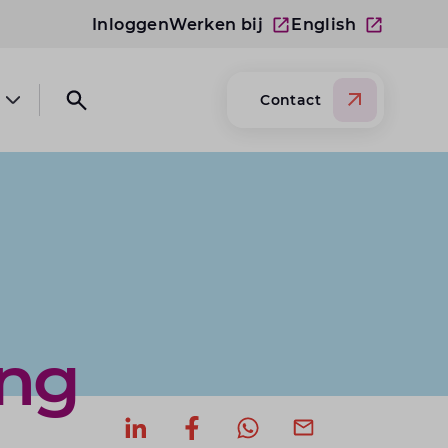
Inloggen
Werken bij
English
Contact
Open submenu Over Lansigt
Open search website
ng
Deel op LinkedIn
Deel op Facebook
Deel via WhatsApp
Deel via mail