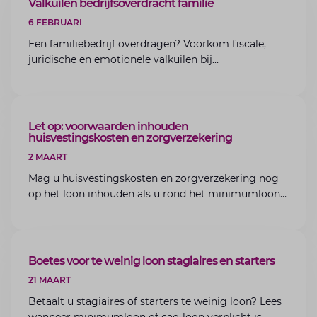
ARTIKEL
Valkuilen bedrijfsoverdracht familie
6 FEBRUARI
Een familiebedrijf overdragen? Voorkom fiscale,
juridische en emotionele valkuilen bij
bedrijfsoverdracht binnen de familie met de experts
van Lansigt.
ARTIKEL
Let op: voorwaarden inhouden
huisvestingskosten en zorgverzekering
2 MAART
Mag u huisvestingskosten en zorgverzekering nog
op het loon inhouden als u rond het minimumloon
zit? Lees de voorwaarden en aandachtspunten voor
werkgevers.
ARTIKEL
Boetes voor te weinig loon stagiaires en starters
21 MAART
Betaalt u stagiaires of starters te weinig loon? Lees
wanneer minimumloon of cao-loon verplicht is,