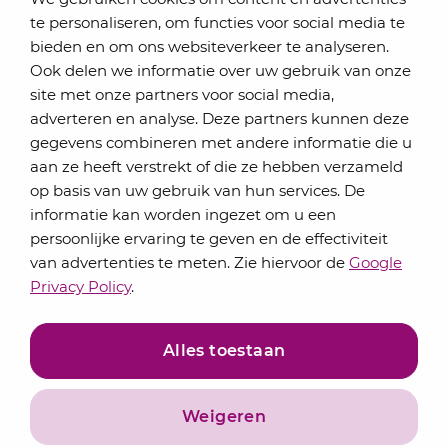
te personaliseren, om functies voor social media te
bieden en om ons websiteverkeer te analyseren.
Schrijf je in voor onze nieuwsbrief
Ook delen we informatie over uw gebruik van onze
Elke maand bundelen de adviseurs van Lansigt in
site met onze partners voor social media,
de eSigt het nieuws.
adverteren en analyse. Deze partners kunnen deze
gegevens combineren met andere informatie die u
Jouw emailadres
aan ze heeft verstrekt of die ze hebben verzameld
op basis van uw gebruik van hun services. De
informatie kan worden ingezet om u een
persoonlijke ervaring te geven en de effectiviteit
Inschrijven
van advertenties te meten. Zie hiervoor de
Google
Privacy Policy
.
Alles toestaan
Weigeren
Privacyverklaring
Algemene voorwaarden