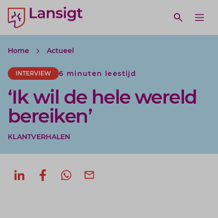
Lansigt Accountants logo
e search website
Open webs
Ope
Home
Actueel
6 minuten leestijd
INTERVIEW
‘Ik wil de hele wereld
bereiken’
KLANTVERHALEN
Deel op LinkedIn
Deel op Facebook
Deel via WhatsApp
Deel via mail