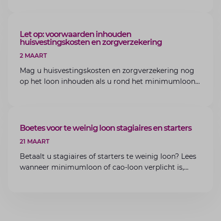
van Lansigt.
ARTIKEL
Let op: voorwaarden inhouden
huisvestingskosten en zorgverzekering
2 MAART
Mag u huisvestingskosten en zorgverzekering nog
op het loon inhouden als u rond het minimumloon
zit? Lees de voorwaarden en aandachtspunten voor
werkgevers.
ARTIKEL
Boetes voor te weinig loon stagiaires en starters
21 MAART
Betaalt u stagiaires of starters te weinig loon? Lees
wanneer minimumloon of cao-loon verplicht is,
welke boetes dreigen en hoe u dit als werkgever
voorkomt.