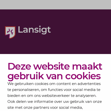
Diensten
Deze website maakt
Actueel
Over Lansigt
gebruik van cookies
Contact
We gebruiken cookies om content en advertenties
te personaliseren, om functies voor social media te
bieden en om ons websiteverkeer te analyseren.
Schrijf je in voor onze nieuwsbrief
Ook delen we informatie over uw gebruik van onze
Elke maand bundelen de adviseurs van Lansigt in
site met onze partners voor social media,