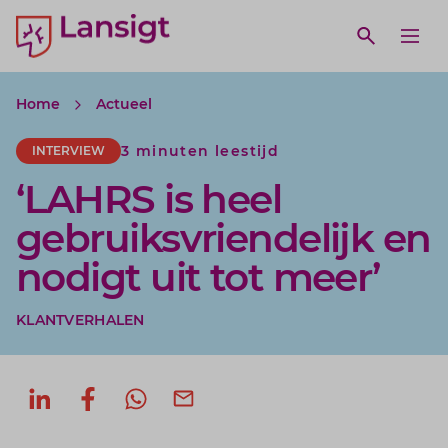
Lansigt Accountants logo
e search website
Open webs
Ope
Home
Actueel
3 minuten leestijd
INTERVIEW
‘LAHRS is heel
gebruiksvriendelijk en
nodigt uit tot meer’
KLANTVERHALEN
Deel op LinkedIn
Deel op Facebook
Deel via WhatsApp
Deel via mail