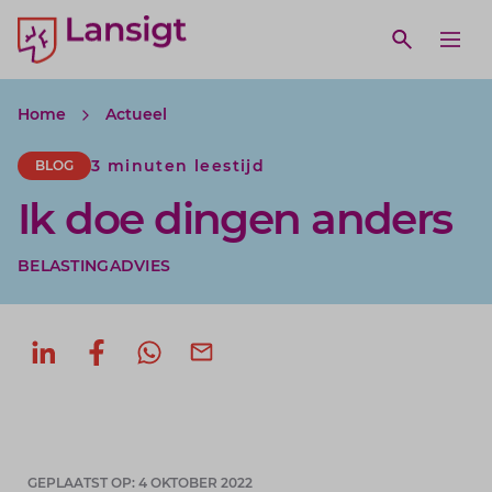
Lansigt Accountants logo
e search website
Open webs
Ope
Home
Actueel
3 minuten leestijd
BLOG
Ik doe dingen anders
BELASTINGADVIES
Deel op LinkedIn
Deel op Facebook
Deel via WhatsApp
Deel via mail
GEPLAATST OP: 4 OKTOBER 2022