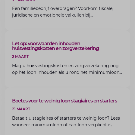
Een familiebedrijf overdragen? Voorkom fiscale,
juridische en emotionele valkuilen bij
bedrijfsoverdracht binnen de familie met de experts
van Lansigt.
ARTIKEL
Let op: voorwaarden inhouden
huisvestingskosten en zorgverzekering
2 MAART
Mag u huisvestingskosten en zorgverzekering nog
op het loon inhouden als u rond het minimumloon
zit? Lees de voorwaarden en aandachtspunten voor
werkgevers.
ARTIKEL
Boetes voor te weinig loon stagiaires en starters
21 MAART
Betaalt u stagiaires of starters te weinig loon? Lees
wanneer minimumloon of cao-loon verplicht is,
welke boetes dreigen en hoe u dit als werkgever