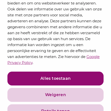
bieden en om ons websiteverkeer te analyseren.
Schrijf je in voor onze nieuwsbrief
Ook delen we informatie over uw gebruik van onze
Elke maand bundelen de adviseurs van Lansigt in
site met onze partners voor social media,
de eSigt het nieuws.
adverteren en analyse. Deze partners kunnen deze
gegevens combineren met andere informatie die u
Jouw emailadres
aan ze heeft verstrekt of die ze hebben verzameld
op basis van uw gebruik van hun services. De
informatie kan worden ingezet om u een
persoonlijke ervaring te geven en de effectiviteit
Inschrijven
van advertenties te meten. Zie hiervoor de
Google
Privacy Policy
.
Alles toestaan
Weigeren
Privacyverklaring
Algemene voorwaarden