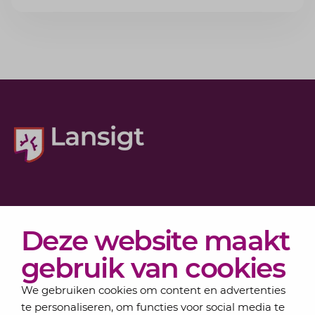
voorkomt.
Diensten
Deze website maakt
Actueel
Over Lansigt
gebruik van cookies
Contact
We gebruiken cookies om content en advertenties
te personaliseren, om functies voor social media te