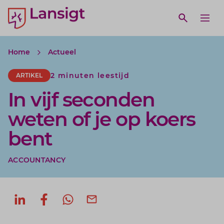
Lansigt Accountants logo
e search website
Open webs
Ope
Home
Actueel
2 minuten leestijd
ARTIKEL
In vijf seconden
weten of je op koers
bent
ACCOUNTANCY
Deel op LinkedIn
Deel op Facebook
Deel via WhatsApp
Deel via mail