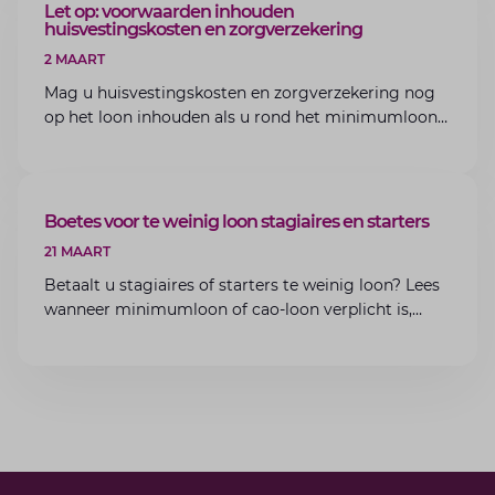
ARTIKEL
Let op: voorwaarden inhouden
huisvestingskosten en zorgverzekering
2 MAART
Mag u huisvestingskosten en zorgverzekering nog
op het loon inhouden als u rond het minimumloon
zit? Lees de voorwaarden en aandachtspunten voor
werkgevers.
ARTIKEL
Boetes voor te weinig loon stagiaires en starters
21 MAART
Betaalt u stagiaires of starters te weinig loon? Lees
wanneer minimumloon of cao-loon verplicht is,
welke boetes dreigen en hoe u dit als werkgever
voorkomt.