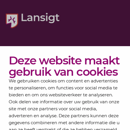
Diensten
Deze website maakt
Actueel
Over Lansigt
gebruik van cookies
Contact
We gebruiken cookies om content en advertenties
te personaliseren, om functies voor social media te
bieden en om ons websiteverkeer te analyseren.
Schrijf je in voor onze nieuwsbrief
Ook delen we informatie over uw gebruik van onze
Elke maand bundelen de adviseurs van Lansigt in
site met onze partners voor social media,
de eSigt het nieuws.
adverteren en analyse. Deze partners kunnen deze
gegevens combineren met andere informatie die u
Jouw emailadres
aan ze heeft verstrekt of die ze hebben verzameld