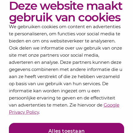
Deze website maakt
Actueel
Over Lansigt
gebruik van cookies
Contact
We gebruiken cookies om content en advertenties
te personaliseren, om functies voor social media te
bieden en om ons websiteverkeer te analyseren.
Schrijf je in voor onze nieuwsbrief
Ook delen we informatie over uw gebruik van onze
Elke maand bundelen de adviseurs van Lansigt in
site met onze partners voor social media,
de eSigt het nieuws.
adverteren en analyse. Deze partners kunnen deze
gegevens combineren met andere informatie die u
Jouw emailadres
aan ze heeft verstrekt of die ze hebben verzameld
op basis van uw gebruik van hun services. De
informatie kan worden ingezet om u een
persoonlijke ervaring te geven en de effectiviteit
Inschrijven
van advertenties te meten. Zie hiervoor de
Google
Privacy Policy
.
Alles toestaan