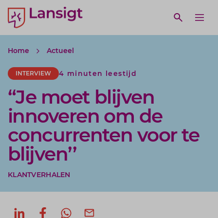
Lansigt Accountants logo
e search website
Open webs
Ope
Home
Actueel
4 minuten leestijd
INTERVIEW
“Je moet blijven
innoveren om de
concurrenten voor te
blijven’’
KLANTVERHALEN
Deel op LinkedIn
Deel op Facebook
Deel via WhatsApp
Deel via mail