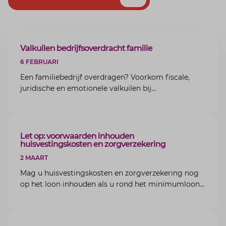
ARTIKEL
Valkuilen bedrijfsoverdracht familie
6 FEBRUARI
Een familiebedrijf overdragen? Voorkom fiscale,
juridische en emotionele valkuilen bij
bedrijfsoverdracht binnen de familie met de experts
van Lansigt.
ARTIKEL
Let op: voorwaarden inhouden
huisvestingskosten en zorgverzekering
2 MAART
Mag u huisvestingskosten en zorgverzekering nog
op het loon inhouden als u rond het minimumloon
zit? Lees de voorwaarden en aandachtspunten voor
werkgevers.