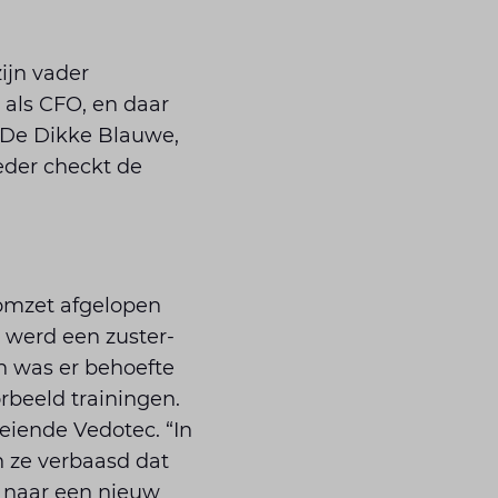
ijn vader
 als CFO, en daar
s De Dikke Blauwe,
eder checkt de
omzet afgelopen
 werd een zuster­
en was er behoefte
beeld trainingen.
eiende Vedotec. “In
n ze verbaasd dat
s naar een nieuw