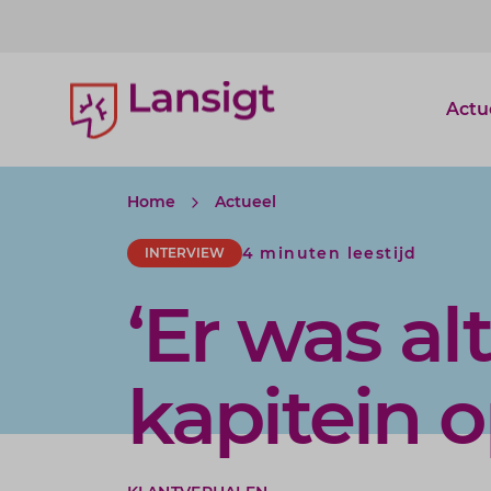
Lansigt Accountants logo
Actu
Home
Actueel
4 minuten leestijd
INTERVIEW
‘Er was al
kapitein o