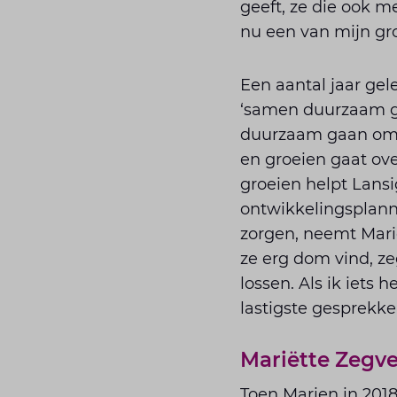
geeft, ze die ook m
nu een van mijn gro
Een aantal jaar ge
‘samen duurzaam gro
duurzaam gaan om l
en groeien gaat ov
groeien helpt Lansi
ontwikkelingsplanne
zorgen, neemt Marie
ze erg dom vind, ze
lossen. Als ik iets
lastigste gesprekke
Mariëtte Zegv
Toen Marien in 2018