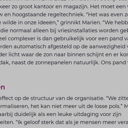
keer zo groot kantoor en magazijn. Het moet een
 en hoogstaande regeltechniek. “Het was even z
e wilde in onze ideeën,” grinnikt Marien. “We heb
ie normaal alleen bij vriesinstallaties worden ge
eel complexer is dan gebruikelijk voor een pand v
rden automatisch afgesteld op de aanwezigheid 
r licht waar de zon naar binnen schijnt en er k
dak, naast de zonnepanelen natuurlijk. Ons pand 
en
effect op de structuur van de organisatie. “We zit
aliseren, het kan niet meer uit de losse pols.” M
rbij duidelijk als een leuke uitdaging voor zijn
ten. “Ik geloof sterk dat als je mensen meer ver