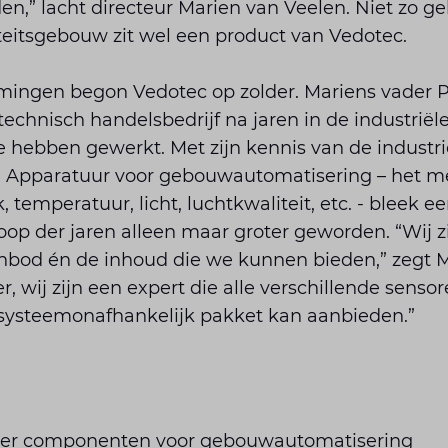
den,” lacht directeur Marien van Veelen. Niet zo ge
teitsgebouw zit wel een product van Vedotec.
mingen begon Vedotec op zolder. Mariens vader P
 technisch handelsbedrijf na jaren in de industrië
 hebben gewerkt. Met zijn kennis van de industrie 
. Apparatuur voor gebouwautomatisering – het m
 temperatuur, licht, luchtkwaliteit, etc. - bleek e
loop der jaren alleen maar groter geworden. “Wij z
nbod én de inhoud die we kunnen bieden,” zegt Ma
, wij zijn een expert die alle verschillende senso
 systeemonafhankelijk pakket kan aanbieden.”
ncier componenten voor gebouwautomatisering