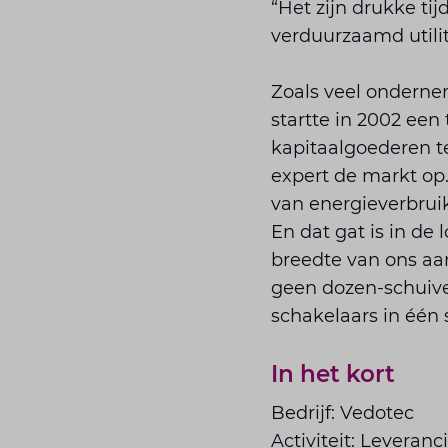
“Het zijn drukke tij
verduurzaamd utili
Zoals veel onderne
startte in 2002 een
kapitaalgoederen te
expert de markt op
van energieverbruik,
En dat gat is in de 
breedte van ons aa
geen dozen-schuiver
schakelaars in één
In het kort
Bedrijf: Vedotec
Activiteit: Levera