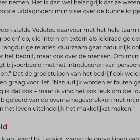
eer nemen. Het is dan wel belangrijk dat ze weten w
otste uitdagingen: mijn visie over de bühne krijg
leden stelde Vedotec daarvoor met het hele team
eien’ op, die intern en extern als leidraad geld
angdurige relaties, duurzaam gaat natuurlijk oo
er het bedrijf, maar ook over de mensen. Om mijn
gt bijvoorbeeld met het introduceren van persoonl
n.” Dat de groeistuipen van het bedrijf ook wele
n graag voor lief. “Natuurlijk worden er fouten g
g ik dat ook – maar ik vind het ook leuk om die f
 heb geleerd van de overnamegesprekken met mijn v
n het leven uiteindelijk het makkelijkst maken.”
eld
 klant werd bij Lansigt, waren de grove lijnen v