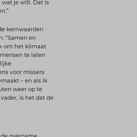
at je wilt. Dat is
en.”
 de kernwaarden
en. “Samen en
k om het klimaat
 mensen te laten
ijke
ens voor missers
emaakt – en als ik
outen weer op te
ader, is het dat de
an de overname