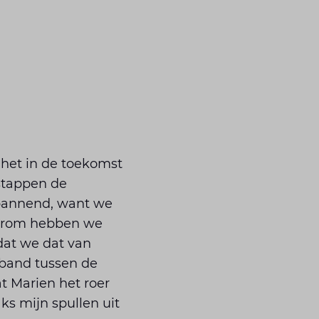
m het in de toekomst
stappen de
spannend, want we
aarom hebben we
 dat we dat van
 band tussen de
t Marien het roer
ks mijn spullen uit