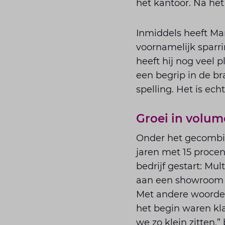
het kantoor. Na het
Inmiddels heeft Mar
voornamelijk sparri
heeft hij nog veel 
een begrip in de b
spelling. Het is ec
Groei in volu
Onder het gecombin
jaren met 15 procen
bedrijf gestart: Mu
aan een showroom e
Met andere woorden
het begin waren kla
we zo klein zitten,