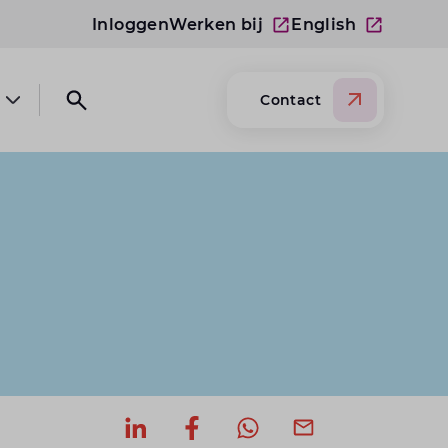
Inloggen
Werken bij
English
Contact
Open submenu Over Lansigt
Open search website
Deel op LinkedIn
Deel op Facebook
Deel via WhatsApp
Deel via mail