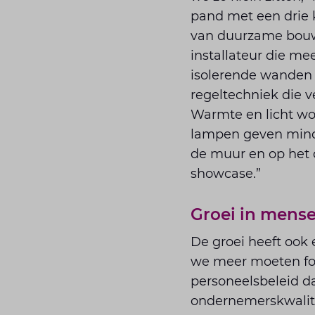
pand met een drie 
van duurzame bouw
installateur die me
isolerende wanden d
regeltechniek die v
Warmte en licht wo
lampen geven minde
de muur en op het 
showcase.”
Groei in mens
De groei heeft ook 
we meer moeten form
personeelsbeleid daa
ondernemerskwalitei