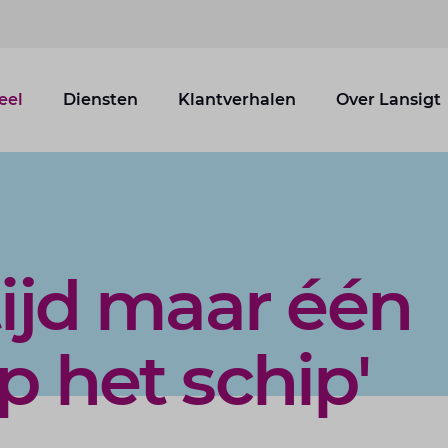
eel
Diensten
Klantverhalen
Over Lansigt
tijd maar één
p het schip'