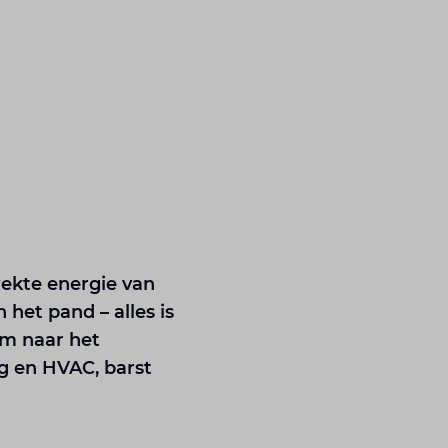
wekte energie van
het pand – alles is
am naar het
g en HVAC, barst