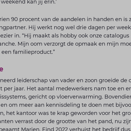
 weekend kan jij erin.’
ien 90 procent van de aandelen in handen en is z
ngpartner. Hij werkt nog wel drie dagen per week
plezier in. “Hij maakt als hobby ook onze catalogu
ranche. Mijn oom verzorgt de opmaak en mijn mo
ht een familieproduct.”
me
eerd leiderschap van vader en zoon groeide de 
t per jaar. Het aantal medewerkers nam toe en er
ltissystems, gericht op vloer­verwarming. Bovendi
n om meer aan kennisdeling te doen met bijvoor
, het kantoor was te krap geworden voor het gro
nten verrast door de grootte van het pand, nu zij
” beaamt Marien. Eind 2022 verhuist het bedrijf du