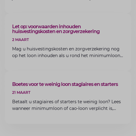
bedrijfsoverdracht binnen de familie met de experts
van Lansigt.
ARTIKEL
Let op: voorwaarden inhouden
huisvestingskosten en zorgverzekering
2 MAART
Mag u huisvestingskosten en zorgverzekering nog
op het loon inhouden als u rond het minimumloon
zit? Lees de voorwaarden en aandachtspunten voor
werkgevers.
ARTIKEL
Boetes voor te weinig loon stagiaires en starters
21 MAART
Betaalt u stagiaires of starters te weinig loon? Lees
wanneer minimumloon of cao-loon verplicht is,
welke boetes dreigen en hoe u dit als werkgever
voorkomt.