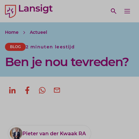
Lansigt Accountants logo
e search website
Open webs
Ope
Home
Actueel
2 minuten leestijd
BLOG
Ben je nou tevreden?
Deel op LinkedIn
Deel op Facebook
Deel via WhatsApp
Deel via mail
Pieter van der Kwaak RA