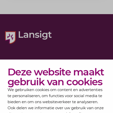
Diensten
Deze website maakt
Actueel
Over Lansigt
gebruik van cookies
Contact
We gebruiken cookies om content en advertenties
te personaliseren, om functies voor social media te
bieden en om ons websiteverkeer te analyseren.
Schrijf je in voor onze nieuwsbrief
Ook delen we informatie over uw gebruik van onze
Elke maand bundelen de adviseurs van Lansigt in