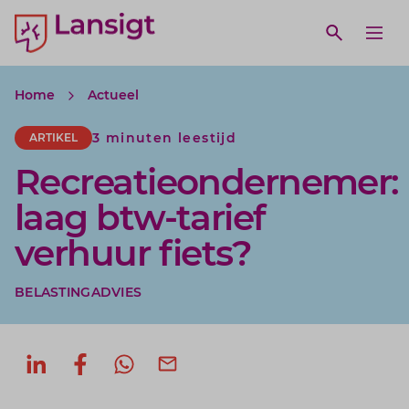
Lansigt Accountants logo
e search website
Open webs
Ope
Home
Actueel
3 minuten leestijd
ARTIKEL
Recreatieondernemer:
laag btw-tarief
verhuur fiets?
BELASTINGADVIES
Deel op LinkedIn
Deel op Facebook
Deel via WhatsApp
Deel via mail