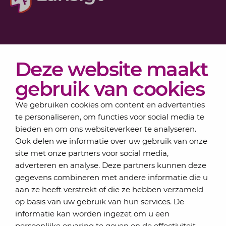
Diensten
Deze website maakt
Actueel
Over Lansigt
gebruik van cookies
Contact
We gebruiken cookies om content en advertenties
te personaliseren, om functies voor social media te
bieden en om ons websiteverkeer te analyseren.
Schrijf je in voor onze nieuwsbrief
Ook delen we informatie over uw gebruik van onze
Elke maand bundelen de adviseurs van Lansigt in
site met onze partners voor social media,
de eSigt het nieuws.
adverteren en analyse. Deze partners kunnen deze
gegevens combineren met andere informatie die u
Jouw emailadres
aan ze heeft verstrekt of die ze hebben verzameld
op basis van uw gebruik van hun services. De
informatie kan worden ingezet om u een
persoonlijke ervaring te geven en de effectiviteit