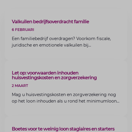
ARTIKEL
Valkuilen bedrijfsoverdracht familie
6 FEBRUARI
Een familiebedrijf overdragen? Voorkom fiscale,
juridische en emotionele valkuilen bij
bedrijfsoverdracht binnen de familie met de experts
van Lansigt.
ARTIKEL
Let op: voorwaarden inhouden
huisvestingskosten en zorgverzekering
2 MAART
Mag u huisvestingskosten en zorgverzekering nog
op het loon inhouden als u rond het minimumloon
zit? Lees de voorwaarden en aandachtspunten voor
werkgevers.
ARTIKEL
Boetes voor te weinig loon stagiaires en starters