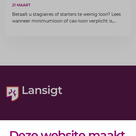
21 MAART
Betaalt u stagiaires of starters te weinig loon? Lees
wanneer minimumloon of cao-loon verplicht is,
welke boetes dreigen en hoe u dit als werkgever
voorkomt.
Diensten
Deze website maakt
Actueel