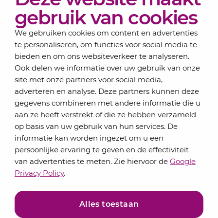
Over Lansigt
gebruik van cookies
Contact
We gebruiken cookies om content en advertenties
te personaliseren, om functies voor social media te
bieden en om ons websiteverkeer te analyseren.
Schrijf je in voor onze nieuwsbrief
Ook delen we informatie over uw gebruik van onze
Elke maand bundelen de adviseurs van Lansigt in
site met onze partners voor social media,
de eSigt het nieuws.
adverteren en analyse. Deze partners kunnen deze
gegevens combineren met andere informatie die u
Jouw emailadres
aan ze heeft verstrekt of die ze hebben verzameld
op basis van uw gebruik van hun services. De
informatie kan worden ingezet om u een
persoonlijke ervaring te geven en de effectiviteit
Inschrijven
van advertenties te meten. Zie hiervoor de
Google
Privacy Policy
.
Alles toestaan