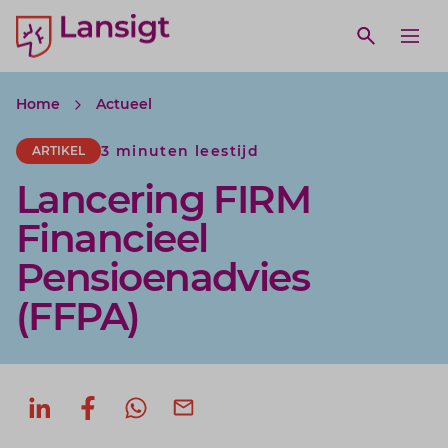
Lansigt Accountants logo
e search website
Open webs
Ope
Home
Actueel
3 minuten leestijd
ARTIKEL
Lancering FIRM
Financieel
Pensioenadvies
(FFPA)
Deel op LinkedIn
Deel op Facebook
Deel via WhatsApp
Deel via mail