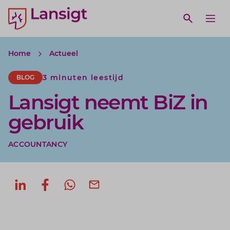
Lansigt Accountants logo
e search website
Open webs
Ope
Home
Actueel
3 minuten leestijd
BLOG
Lansigt neemt BiZ in
gebruik
ACCOUNTANCY
Deel op LinkedIn
Deel op Facebook
Deel via WhatsApp
Deel via mail