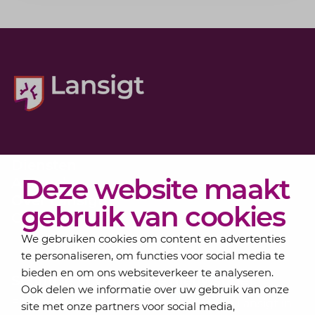
Diensten
Deze website maakt
Actueel
Over Lansigt
gebruik van cookies
Contact
We gebruiken cookies om content en advertenties
te personaliseren, om functies voor social media te
bieden en om ons websiteverkeer te analyseren.
Schrijf je in voor onze nieuwsbrief
Ook delen we informatie over uw gebruik van onze
Elke maand bundelen de adviseurs van Lansigt in
site met onze partners voor social media,