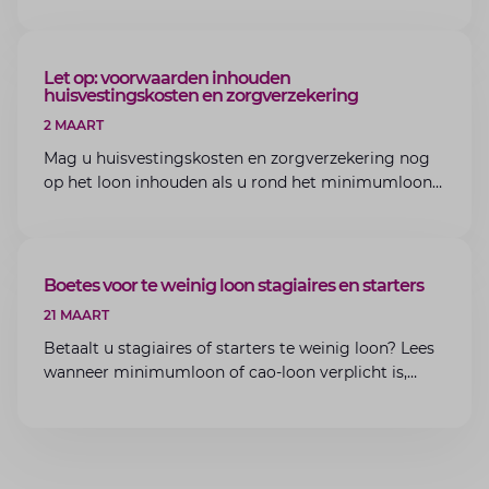
van Lansigt.
ARTIKEL
Let op: voorwaarden inhouden
huisvestingskosten en zorgverzekering
2 MAART
Mag u huisvestingskosten en zorgverzekering nog
op het loon inhouden als u rond het minimumloon
zit? Lees de voorwaarden en aandachtspunten voor
werkgevers.
ARTIKEL
Boetes voor te weinig loon stagiaires en starters
21 MAART
Betaalt u stagiaires of starters te weinig loon? Lees
wanneer minimumloon of cao-loon verplicht is,
welke boetes dreigen en hoe u dit als werkgever
voorkomt.