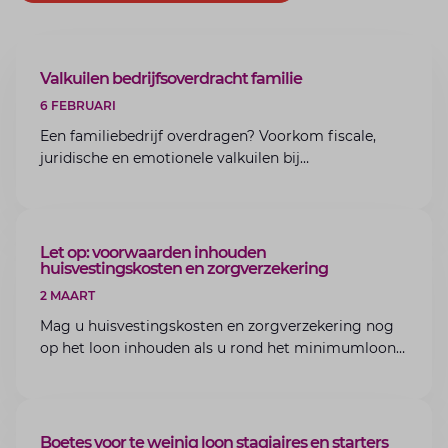
ARTIKEL
Valkuilen bedrijfsoverdracht familie
6 FEBRUARI
Een familiebedrijf overdragen? Voorkom fiscale,
juridische en emotionele valkuilen bij
bedrijfsoverdracht binnen de familie met de experts
van Lansigt.
ARTIKEL
Let op: voorwaarden inhouden
huisvestingskosten en zorgverzekering
2 MAART
Mag u huisvestingskosten en zorgverzekering nog
op het loon inhouden als u rond het minimumloon
zit? Lees de voorwaarden en aandachtspunten voor
werkgevers.
ARTIKEL
Boetes voor te weinig loon stagiaires en starters