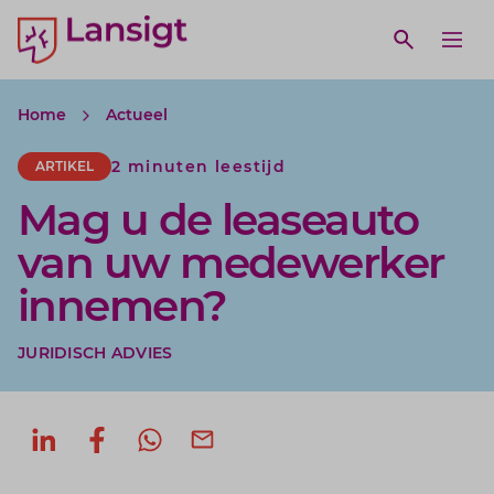
Lansigt Accountants logo
e search website
Open webs
Ope
Home
Actueel
2 minuten leestijd
ARTIKEL
Mag u de leaseauto
van uw medewerker
innemen?
JURIDISCH ADVIES
Deel op LinkedIn
Deel op Facebook
Deel via WhatsApp
Deel via mail