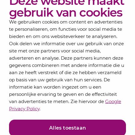
Deze website maakt
Over Lansigt
gebruik van cookies
Contact
We gebruiken cookies om content en advertenties
te personaliseren, om functies voor social media te
bieden en om ons websiteverkeer te analyseren.
Schrijf je in voor onze nieuwsbrief
Ook delen we informatie over uw gebruik van onze
Elke maand bundelen de adviseurs van Lansigt in
site met onze partners voor social media,
de eSigt het nieuws.
adverteren en analyse. Deze partners kunnen deze
gegevens combineren met andere informatie die u
Jouw emailadres
aan ze heeft verstrekt of die ze hebben verzameld
op basis van uw gebruik van hun services. De
informatie kan worden ingezet om u een
persoonlijke ervaring te geven en de effectiviteit
Inschrijven
van advertenties te meten. Zie hiervoor de
Google
Privacy Policy
.
Alles toestaan