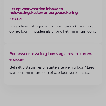
ARTIKEL
Let op: voorwaarden inhouden
huisvestingskosten en zorgverzekering
2 MAART
Mag u huisvestingskosten en zorgverzekering nog
op het loon inhouden als u rond het minimumloon
zit? Lees de voorwaarden en aandachtspunten voor
werkgevers.
ARTIKEL
Boetes voor te weinig loon stagiaires en starters
21 MAART
Betaalt u stagiaires of starters te weinig loon? Lees
wanneer minimumloon of cao-loon verplicht is,
welke boetes dreigen en hoe u dit als werkgever
voorkomt.