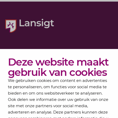
Diensten
Deze website maakt
Actueel
Over Lansigt
gebruik van cookies
Contact
We gebruiken cookies om content en advertenties
te personaliseren, om functies voor social media te
bieden en om ons websiteverkeer te analyseren.
Schrijf je in voor onze nieuwsbrief
Ook delen we informatie over uw gebruik van onze
Elke maand bundelen de adviseurs van Lansigt in
site met onze partners voor social media,
de eSigt het nieuws.
adverteren en analyse. Deze partners kunnen deze