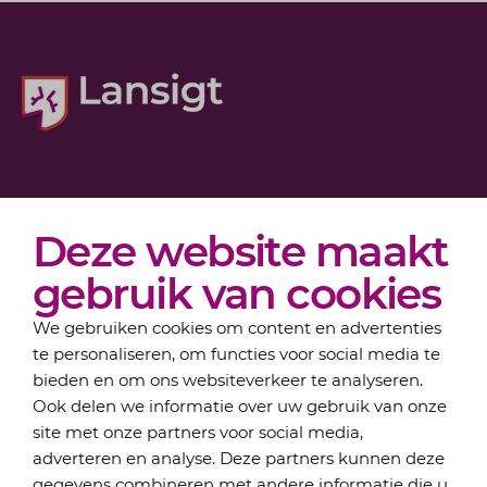
Diensten
Deze website maakt
Actueel
Over Lansigt
gebruik van cookies
Contact
We gebruiken cookies om content en advertenties
te personaliseren, om functies voor social media te
bieden en om ons websiteverkeer te analyseren.
Schrijf je in voor onze nieuwsbrief
Ook delen we informatie over uw gebruik van onze
Elke maand bundelen de adviseurs van Lansigt in
site met onze partners voor social media,
de eSigt het nieuws.
adverteren en analyse. Deze partners kunnen deze
gegevens combineren met andere informatie die u