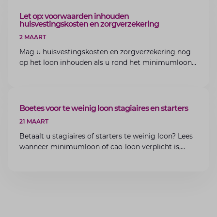
ARTIKEL
Let op: voorwaarden inhouden
huisvestingskosten en zorgverzekering
2 MAART
Mag u huisvestingskosten en zorgverzekering nog
op het loon inhouden als u rond het minimumloon
zit? Lees de voorwaarden en aandachtspunten voor
werkgevers.
ARTIKEL
Boetes voor te weinig loon stagiaires en starters
21 MAART
Betaalt u stagiaires of starters te weinig loon? Lees
wanneer minimumloon of cao-loon verplicht is,
welke boetes dreigen en hoe u dit als werkgever
voorkomt.