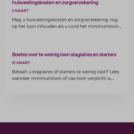
huisvestingskosten en zorgverzekering
2 MAART
Mag u huisvestingskosten en zorgverzekering nog
op het loon inhouden als u rond het minimumloon
zit? Lees de voorwaarden en aandachtspunten voor
werkgevers.
ARTIKEL
Boetes voor te weinig loon stagiaires en starters
21 MAART
Betaalt u stagiaires of starters te weinig loon? Lees
wanneer minimumloon of cao-loon verplicht is,
welke boetes dreigen en hoe u dit als werkgever
voorkomt.