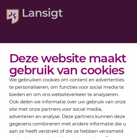
Diensten
Deze website maakt
Actueel
Over Lansigt
gebruik van cookies
Contact
We gebruiken cookies om content en advertenties
te personaliseren, om functies voor social media te
bieden en om ons websiteverkeer te analyseren.
Schrijf je in voor onze nieuwsbrief
Ook delen we informatie over uw gebruik van onze
Elke maand bundelen de adviseurs van Lansigt in
site met onze partners voor social media,
de eSigt het nieuws.
adverteren en analyse. Deze partners kunnen deze
gegevens combineren met andere informatie die u
Jouw emailadres
aan ze heeft verstrekt of die ze hebben verzameld