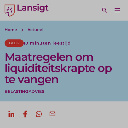
Lansigt Accountants logo
e search website
Open webs
Ope
Home
Actueel
10 minuten leestijd
BLOG
Maatregelen om
liquiditeitskrapte op
te vangen
BELASTINGADVIES
Deel op LinkedIn
Deel op Facebook
Deel via WhatsApp
Deel via mail