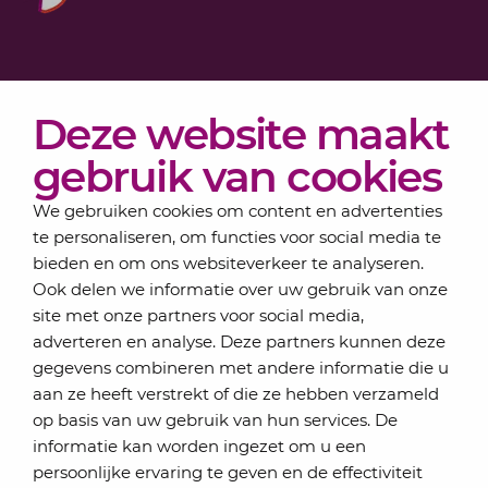
Diensten
Deze website maakt
Actueel
Over Lansigt
gebruik van cookies
Contact
We gebruiken cookies om content en advertenties
te personaliseren, om functies voor social media te
bieden en om ons websiteverkeer te analyseren.
Schrijf je in voor onze nieuwsbrief
Ook delen we informatie over uw gebruik van onze
Elke maand bundelen de adviseurs van Lansigt in
site met onze partners voor social media,
de eSigt het nieuws.
adverteren en analyse. Deze partners kunnen deze
gegevens combineren met andere informatie die u
Jouw emailadres
aan ze heeft verstrekt of die ze hebben verzameld
op basis van uw gebruik van hun services. De
informatie kan worden ingezet om u een
persoonlijke ervaring te geven en de effectiviteit
Inschrijven