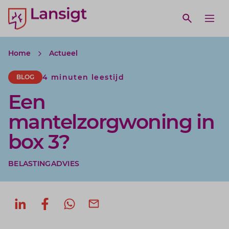
Lansigt Accountants logo
e search website
Open webs
Ope
Home
Actueel
4 minuten leestijd
BLOG
Een
mantelzorgwoning in
box 3?
BELASTINGADVIES
Deel op LinkedIn
Deel op Facebook
Deel via WhatsApp
Deel via mail