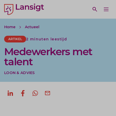
Lansigt Accountants logo
e search website
Open webs
Ope
Home
Actueel
2 minuten leestijd
ARTIKEL
Medewerkers met
talent
LOON & ADVIES
Deel op LinkedIn
Deel op Facebook
Deel via WhatsApp
Deel via mail