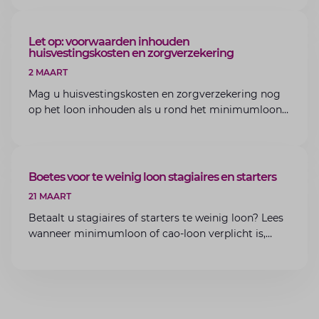
van Lansigt.
ARTIKEL
Let op: voorwaarden inhouden
huisvestingskosten en zorgverzekering
2 MAART
Mag u huisvestingskosten en zorgverzekering nog
op het loon inhouden als u rond het minimumloon
zit? Lees de voorwaarden en aandachtspunten voor
werkgevers.
ARTIKEL
Boetes voor te weinig loon stagiaires en starters
21 MAART
Betaalt u stagiaires of starters te weinig loon? Lees
wanneer minimumloon of cao-loon verplicht is,
welke boetes dreigen en hoe u dit als werkgever
voorkomt.