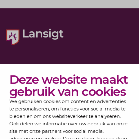
Diensten
Deze website maakt
Actueel
Over Lansigt
gebruik van cookies
Contact
We gebruiken cookies om content en advertenties
te personaliseren, om functies voor social media te
bieden en om ons websiteverkeer te analyseren.
Schrijf je in voor onze nieuwsbrief
Ook delen we informatie over uw gebruik van onze
Elke maand bundelen de adviseurs van Lansigt in
site met onze partners voor social media,
de eSigt het nieuws.
adverteren en analyse. Deze partners kunnen deze