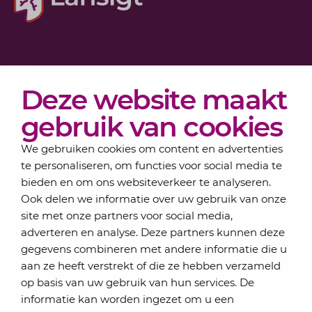
Diensten
Deze website maakt
Actueel
Over Lansigt
gebruik van cookies
Contact
We gebruiken cookies om content en advertenties
te personaliseren, om functies voor social media te
bieden en om ons websiteverkeer te analyseren.
Schrijf je in voor onze nieuwsbrief
Ook delen we informatie over uw gebruik van onze
Elke maand bundelen de adviseurs van Lansigt in
site met onze partners voor social media,
de eSigt het nieuws.
adverteren en analyse. Deze partners kunnen deze
gegevens combineren met andere informatie die u
Jouw emailadres
aan ze heeft verstrekt of die ze hebben verzameld
op basis van uw gebruik van hun services. De
informatie kan worden ingezet om u een