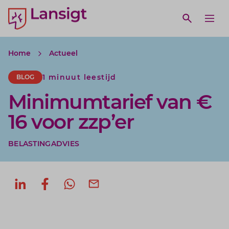
Lansigt Accountants logo
e search website
Open webs
Ope
Home
Actueel
1 minuut leestijd
BLOG
Minimumtarief van €
16 voor zzp’er
BELASTINGADVIES
Deel op LinkedIn
Deel op Facebook
Deel via WhatsApp
Deel via mail