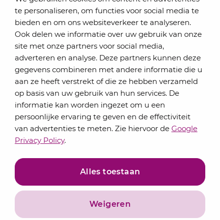
te personaliseren, om functies voor social media te
bieden en om ons websiteverkeer te analyseren.
Schrijf je in voor onze nieuwsbrief
Ook delen we informatie over uw gebruik van onze
Elke maand bundelen de adviseurs van Lansigt in
site met onze partners voor social media,
de eSigt het nieuws.
adverteren en analyse. Deze partners kunnen deze
gegevens combineren met andere informatie die u
Jouw emailadres
aan ze heeft verstrekt of die ze hebben verzameld
op basis van uw gebruik van hun services. De
informatie kan worden ingezet om u een
persoonlijke ervaring te geven en de effectiviteit
Inschrijven
van advertenties te meten. Zie hiervoor de
Google
Privacy Policy
.
Alles toestaan
Weigeren
Privacyverklaring
Algemene voorwaarden