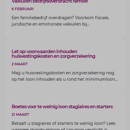
ARTIKEL
Valkuilen bedrijfsoverdracht familie
6 FEBRUARI
Een familiebedrijf overdragen? Voorkom fiscale,
juridische en emotionele valkuilen bij
bedrijfsoverdracht binnen de familie met de experts
van Lansigt.
ARTIKEL
Let op: voorwaarden inhouden
huisvestingskosten en zorgverzekering
2 MAART
Mag u huisvestingskosten en zorgverzekering nog
op het loon inhouden als u rond het minimumloon
zit? Lees de voorwaarden en aandachtspunten voor
werkgevers.
ARTIKEL
Boetes voor te weinig loon stagiaires en starters
21 MAART
Betaalt u stagiaires of starters te weinig loon? Lees
wanneer minimumloon of cao-loon verplicht is,