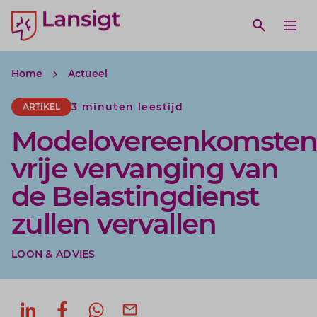
Lansigt Accountants logo
e search website
Open webs
Ope
Home
Actueel
3 minuten leestijd
ARTIKEL
Modelovereenkomste
vrije vervanging van
de Belastingdienst
zullen vervallen
LOON & ADVIES
Deel op LinkedIn
Deel op Facebook
Deel via WhatsApp
Deel via mail