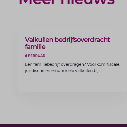
ARTIKEL
Valkuilen bedrijfsoverdracht
familie
6 FEBRUARI
Een familiebedrijf overdragen? Voorkom fiscale,
juridische en emotionele valkuilen bij
bedrijfsoverdracht binnen de familie met de
experts van Lansigt.