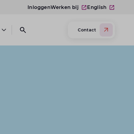
Inloggen
Werken bij
English
Contact
Open submenu Over Lansigt
Open search website