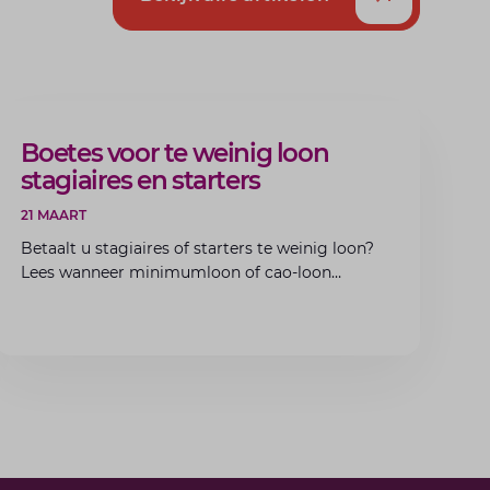
ARTIKEL
Boetes voor te weinig loon
stagiaires en starters
21 MAART
Betaalt u stagiaires of starters te weinig loon?
Lees wanneer minimumloon of cao-loon
verplicht is, welke boetes dreigen en hoe u dit
als werkgever voorkomt.