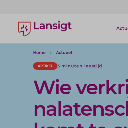
Lansigt Accountants logo
Actu
Home
Actueel
3 minuten leestijd
ARTIKEL
Wie verkr
nalatensc