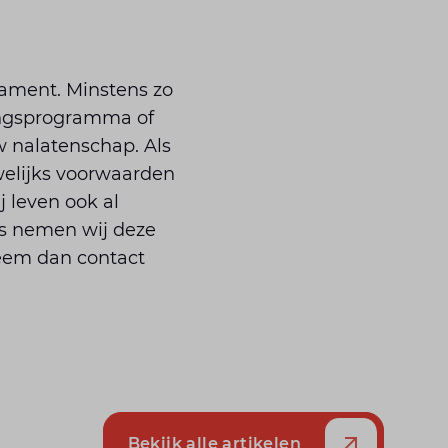
tament. Minstens zo
ingsprogramma of
w nalatenschap. Als
welijks voorwaarden
j leven ook al
s nemen wij deze
eem dan contact
Bekijk alle artikelen