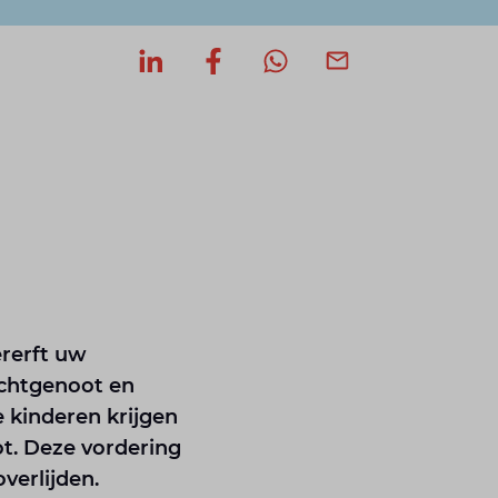
Deel op LinkedIn
Deel op Facebook
Deel via WhatsApp
Deel via mail
ererft uw
echtgenoot en
 kinderen krijgen
ot. Deze vordering
verlijden.