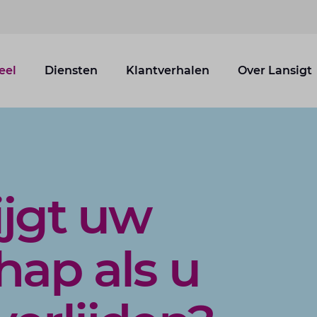
eel
Diensten
Klantverhalen
Over Lansigt
ijgt uw
hap als u