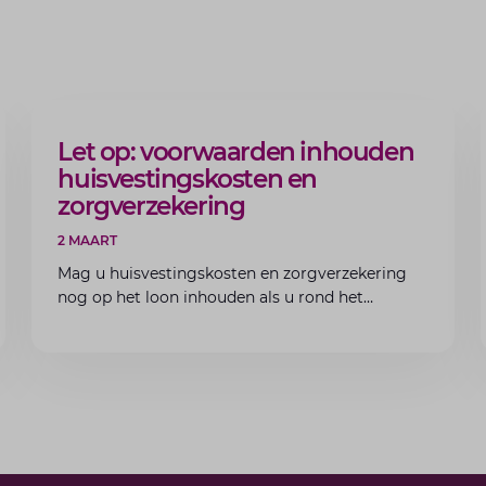
ARTIKEL
Let op: voorwaarden inhouden
huisvestingskosten en
zorgverzekering
2 MAART
Mag u huisvestingskosten en zorgverzekering
nog op het loon inhouden als u rond het
minimumloon zit? Lees de voorwaarden en
aandachtspunten voor werkgevers.