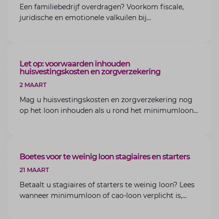
Een familiebedrijf overdragen? Voorkom fiscale,
juridische en emotionele valkuilen bij
bedrijfsoverdracht binnen de familie met de experts
van Lansigt.
ARTIKEL
Let op: voorwaarden inhouden
huisvestingskosten en zorgverzekering
2 MAART
Mag u huisvestingskosten en zorgverzekering nog
op het loon inhouden als u rond het minimumloon
zit? Lees de voorwaarden en aandachtspunten voor
werkgevers.
ARTIKEL
Boetes voor te weinig loon stagiaires en starters
21 MAART
Betaalt u stagiaires of starters te weinig loon? Lees
wanneer minimumloon of cao-loon verplicht is,
welke boetes dreigen en hoe u dit als werkgever
voorkomt.