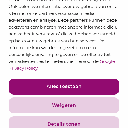
Schrijf je in voor onze nieuwsbrief
Ook delen we informatie over uw gebruik van onze
Elke maand bundelen de adviseurs van Lansigt in
site met onze partners voor social media,
de eSigt het nieuws.
adverteren en analyse. Deze partners kunnen deze
gegevens combineren met andere informatie die u
Jouw emailadres
aan ze heeft verstrekt of die ze hebben verzameld
op basis van uw gebruik van hun services. De
informatie kan worden ingezet om u een
persoonlijke ervaring te geven en de effectiviteit
Inschrijven
van advertenties te meten. Zie hiervoor de
Google
Privacy Policy
.
Alles toestaan
Weigeren
Privacyverklaring
Algemene voorwaarden
Details tonen