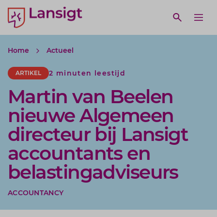
Lansigt Accountants logo
e search website
Open webs
Ope
Home
Actueel
2 minuten leestijd
ARTIKEL
Martin van Beelen
nieuwe Algemeen
directeur bij Lansigt
accountants en
belastingadviseurs
ACCOUNTANCY