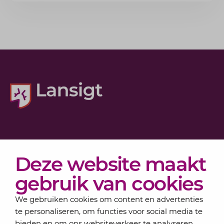
Diensten
Deze website maakt
Actueel
Over Lansigt
gebruik van cookies
Contact
We gebruiken cookies om content en advertenties
te personaliseren, om functies voor social media te
bieden en om ons websiteverkeer te analyseren.