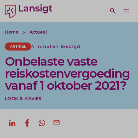
Lansigt Accountants logo
e search website
Open webs
Ope
Home
Actueel
4 minuten leestijd
ARTIKEL
Onbelaste vaste
reiskostenvergoeding
vanaf 1 oktober 2021?
LOON & ADVIES
Deel op LinkedIn
Deel op Facebook
Deel via WhatsApp
Deel via mail