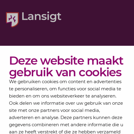
Diensten
Deze website maakt
Actueel
Over Lansigt
gebruik van cookies
Contact
We gebruiken cookies om content en advertenties
te personaliseren, om functies voor social media te
bieden en om ons websiteverkeer te analyseren.
Schrijf je in voor onze nieuwsbrief
Ook delen we informatie over uw gebruik van onze
Elke maand bundelen de adviseurs van Lansigt in
site met onze partners voor social media,
de eSigt het nieuws.
adverteren en analyse. Deze partners kunnen deze
gegevens combineren met andere informatie die u
Jouw emailadres
aan ze heeft verstrekt of die ze hebben verzameld