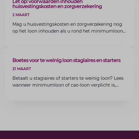
ARTIKEL
Let op: voorwaarden inhouden
huisvestingskosten en zorgverzekering
2 MAART
Mag u huisvestingskosten en zorgverzekering nog
op het loon inhouden als u rond het minimumloon
zit? Lees de voorwaarden en aandachtspunten voor
werkgevers.
ARTIKEL
Boetes voor te weinig loon stagiaires en starters
21 MAART
Betaalt u stagiaires of starters te weinig loon? Lees
wanneer minimumloon of cao-loon verplicht is,
welke boetes dreigen en hoe u dit als werkgever
voorkomt.