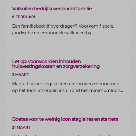
ARTIKEL
Valkuilen bedrijfsoverdracht familie
6 FEBRUARI
Een familiebedrijf overdragen? Voorkom fiscale,
juridische en emotionele valkuilen bij
bedrijfsoverdracht binnen de familie met de experts
van Lansigt.
ARTIKEL
Let op: voorwaarden inhouden
huisvestingskosten en zorgverzekering
2 MAART
Mag u huisvestingskosten en zorgverzekering nog
op het loon inhouden als u rond het minimumloon
zit? Lees de voorwaarden en aandachtspunten voor
werkgevers.
ARTIKEL
Boetes voor te weinig loon stagiaires en starters
21 MAART