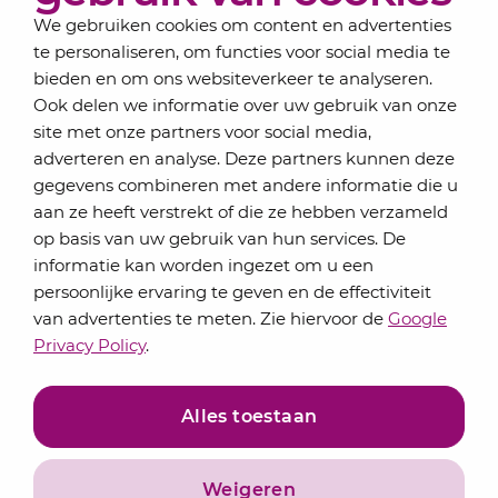
We gebruiken cookies om content en advertenties
te personaliseren, om functies voor social media te
bieden en om ons websiteverkeer te analyseren.
Schrijf je in voor onze nieuwsbrief
Ook delen we informatie over uw gebruik van onze
Elke maand bundelen de adviseurs van Lansigt in
site met onze partners voor social media,
de eSigt het nieuws.
adverteren en analyse. Deze partners kunnen deze
gegevens combineren met andere informatie die u
Jouw emailadres
aan ze heeft verstrekt of die ze hebben verzameld
op basis van uw gebruik van hun services. De
informatie kan worden ingezet om u een
persoonlijke ervaring te geven en de effectiviteit
Inschrijven
van advertenties te meten. Zie hiervoor de
Google
Privacy Policy
.
Alles toestaan
Weigeren