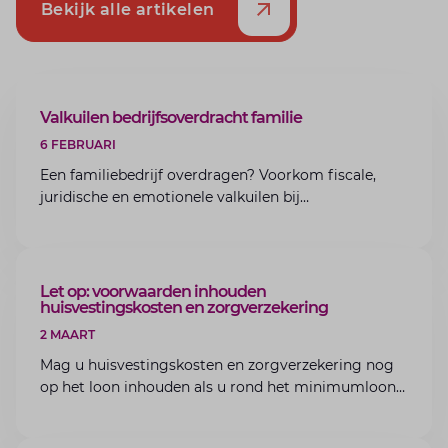
Bekijk alle artikelen
ARTIKEL
Valkuilen bedrijfsoverdracht familie
6 FEBRUARI
Een familiebedrijf overdragen? Voorkom fiscale,
juridische en emotionele valkuilen bij
bedrijfsoverdracht binnen de familie met de experts
van Lansigt.
ARTIKEL
Let op: voorwaarden inhouden
huisvestingskosten en zorgverzekering
2 MAART
Mag u huisvestingskosten en zorgverzekering nog
op het loon inhouden als u rond het minimumloon
zit? Lees de voorwaarden en aandachtspunten voor
werkgevers.