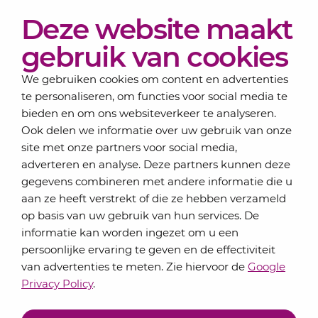
Diensten
Deze website maakt
Actueel
Over Lansigt
gebruik van cookies
Contact
We gebruiken cookies om content en advertenties
te personaliseren, om functies voor social media te
bieden en om ons websiteverkeer te analyseren.
Schrijf je in voor onze nieuwsbrief
Ook delen we informatie over uw gebruik van onze
Elke maand bundelen de adviseurs van Lansigt in
site met onze partners voor social media,
de eSigt het nieuws.
adverteren en analyse. Deze partners kunnen deze
gegevens combineren met andere informatie die u
Jouw emailadres
aan ze heeft verstrekt of die ze hebben verzameld
op basis van uw gebruik van hun services. De
informatie kan worden ingezet om u een
persoonlijke ervaring te geven en de effectiviteit
Inschrijven
van advertenties te meten. Zie hiervoor de
Google
Privacy Policy
.