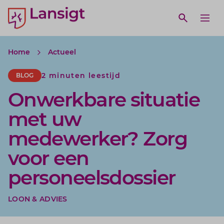
Lansigt Accountants logo
e search website
Open webs
Ope
Home
Actueel
2 minuten leestijd
BLOG
Onwerkbare situatie
met uw
medewerker? Zorg
voor een
personeelsdossier
LOON & ADVIES