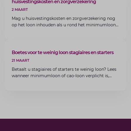
huisvestingskosten en zorgverzekering
2 MAART
Mag u huisvestingskosten en zorgverzekering nog
op het loon inhouden als u rond het minimumloon
zit? Lees de voorwaarden en aandachtspunten voor
werkgevers.
ARTIKEL
Boetes voor te weinig loon stagiaires en starters
21 MAART
Betaalt u stagiaires of starters te weinig loon? Lees
wanneer minimumloon of cao-loon verplicht is,
welke boetes dreigen en hoe u dit als werkgever
voorkomt.