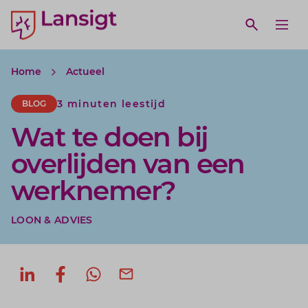
Lansigt Accountants logo
e search website
Open webs
Ope
Home
Actueel
3 minuten leestijd
BLOG
Wat te doen bij
overlijden van een
werknemer?
LOON & ADVIES
Deel op LinkedIn
Deel op Facebook
Deel via WhatsApp
Deel via mail