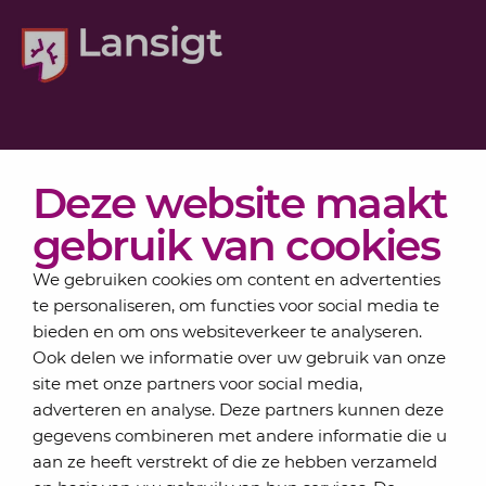
Diensten
Deze website maakt
Actueel
Over Lansigt
gebruik van cookies
Contact
We gebruiken cookies om content en advertenties
te personaliseren, om functies voor social media te
bieden en om ons websiteverkeer te analyseren.
Schrijf je in voor onze nieuwsbrief
Ook delen we informatie over uw gebruik van onze
Elke maand bundelen de adviseurs van Lansigt in
site met onze partners voor social media,
de eSigt het nieuws.
adverteren en analyse. Deze partners kunnen deze
gegevens combineren met andere informatie die u
Jouw emailadres
aan ze heeft verstrekt of die ze hebben verzameld