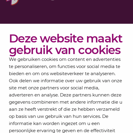
Diensten
Deze website maakt
Actueel
Over Lansigt
gebruik van cookies
Contact
We gebruiken cookies om content en advertenties
te personaliseren, om functies voor social media te
bieden en om ons websiteverkeer te analyseren.
Schrijf je in voor onze nieuwsbrief
Ook delen we informatie over uw gebruik van onze
Elke maand bundelen de adviseurs van Lansigt in
site met onze partners voor social media,
de eSigt het nieuws.
adverteren en analyse. Deze partners kunnen deze
gegevens combineren met andere informatie die u
Jouw emailadres
aan ze heeft verstrekt of die ze hebben verzameld
op basis van uw gebruik van hun services. De
informatie kan worden ingezet om u een
persoonlijke ervaring te geven en de effectiviteit
Inschrijven