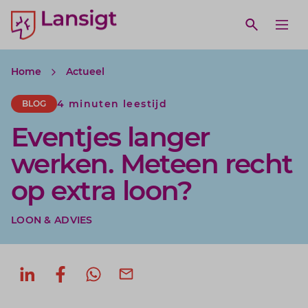
Lansigt Accountants logo
e search website
Open webs
Ope
Home
Actueel
4 minuten leestijd
BLOG
Eventjes langer
werken. Meteen recht
op extra loon?
LOON & ADVIES
Deel op LinkedIn
Deel op Facebook
Deel via WhatsApp
Deel via mail