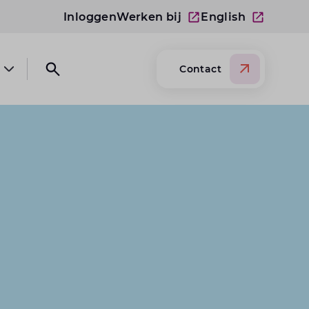
Inloggen
Werken bij
English
Contact
Open submenu Over Lansigt
Open search website