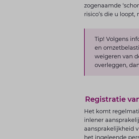
zogenaamde ‘schone 
risico’s die u loopt
Tip! Volgens inf
en omzetbelasti
weigeren van de
overleggen, dan
Registratie v
Het komt regelmati
inlener aansprakeli
aansprakelijkheid v
het ingeleende pers