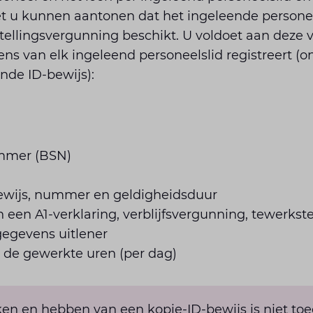
 u kunnen aantonen dat het ingeleende personee
kstellingsvergunning beschikt. U voldoet aan deze
ns van elk ingeleend personeelslid registreert (
nde ID-bewijs):
mmer (BSN)
sbewijs, nummer en geldigheidsduur
een A1-verklaring, verblijfsvergunning, tewerkst
gegevens uitlener
n de gewerkte uren (per dag)
en en hebben van een kopie-ID-bewijs is niet toeg