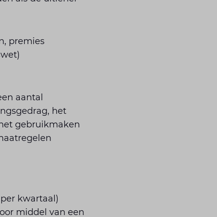
n, premies
swet)
een aantal
ingsgedrag, het
f het gebruikmaken
 maatregelen
 per kwartaal)
(door middel van een