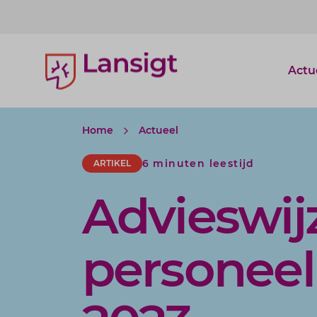
Lansigt Accountants logo
Actu
Home
Actueel
6 minuten leestijd
ARTIKEL
Advieswij
personeel