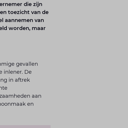
ernemer die zijn
g en toezicht van de
wel aannemen van
steld worden, maar
ommige gevallen
e inlener. De
ng in aftrek
hte
erkzaamheden aan
choonmaak en