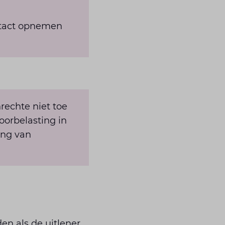
ontact opnemen
rechte niet toe
oorbelasting in
ing van
en als de uitlener