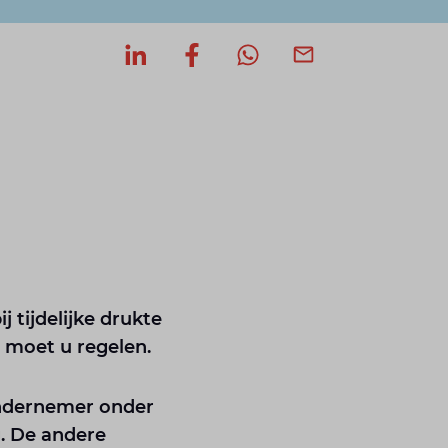
Deel op LinkedIn
Deel op Facebook
Deel via WhatsApp
Deel via mail
 tijdelijke drukte
t moet u regelen.
 ondernemer onder
. De andere