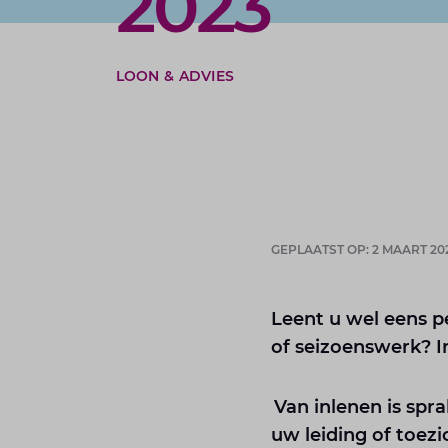
2023
LOON & ADVIES
GEPLAATST OP: 2 MAART 20
Leent u wel eens pe
of seizoenswerk? In
Van inlenen is spra
uw leiding of toe