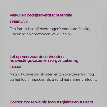
ARTIKEL
Valkuilen bedrijfsoverdracht familie
6 FEBRUARI
Een familiebedrijf overdragen? Voorkom fiscale,
juridische en emotionele valkuilen bij
bedrijfsoverdracht binnen de familie met de experts
van Lansigt.
ARTIKEL
Let op: voorwaarden inhouden
huisvestingskosten en zorgverzekering
2 MAART
Mag u huisvestingskosten en zorgverzekering nog
op het loon inhouden als u rond het minimumloon
zit? Lees de voorwaarden en aandachtspunten voor
werkgevers.
ARTIKEL
Boetes voor te weinig loon stagiaires en starters