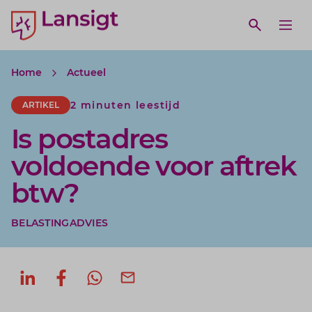
Lansigt Accountants logo
e search website
Open webs
Ope
Home
Actueel
2 minuten leestijd
ARTIKEL
Is postadres
voldoende voor aftrek
btw?
BELASTINGADVIES
Deel op LinkedIn
Deel op Facebook
Deel via WhatsApp
Deel via mail