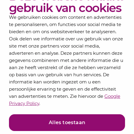
Over Lansigt
gebruik van cookies
Contact
We gebruiken cookies om content en advertenties
te personaliseren, om functies voor social media te
bieden en om ons websiteverkeer te analyseren.
Schrijf je in voor onze nieuwsbrief
Ook delen we informatie over uw gebruik van onze
Elke maand bundelen de adviseurs van Lansigt in
site met onze partners voor social media,
de eSigt het nieuws.
adverteren en analyse. Deze partners kunnen deze
gegevens combineren met andere informatie die u
Jouw emailadres
aan ze heeft verstrekt of die ze hebben verzameld
op basis van uw gebruik van hun services. De
informatie kan worden ingezet om u een
persoonlijke ervaring te geven en de effectiviteit
Inschrijven
van advertenties te meten. Zie hiervoor de
Google
Privacy Policy
.
Alles toestaan