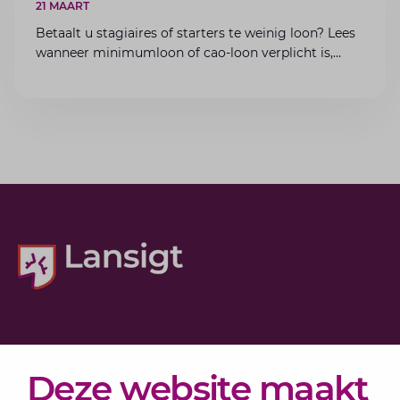
21 MAART
Betaalt u stagiaires of starters te weinig loon? Lees
wanneer minimumloon of cao-loon verplicht is,
welke boetes dreigen en hoe u dit als werkgever
voorkomt.
Diensten
Deze website maakt
Actueel